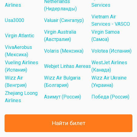
Netherlands
Airlines
Services
(Нидерланды)
Vietnam Air
Usa3000
Valuair (Сингапур)
Services - VASCO
Virgin Australia
Virgin Samoa
Virgin Atlantic
(Австралия)
(Самоа)
VivaAerobus
Volaris (Мексика)
Volotea (Испания)
(Мексика)
Vueling Airlines
WestJet Airlines
Webjet Linhas Aereas
(Испания)
(Канада)
Wizz Air
Wizz Air Bulgaria
Wizz Air Ukraine
(Венгрия)
(Болгария)
(Украина)
Zhejiang Loong
Азимут (Россия)
Победа (Россия)
Airlines
Найти билет