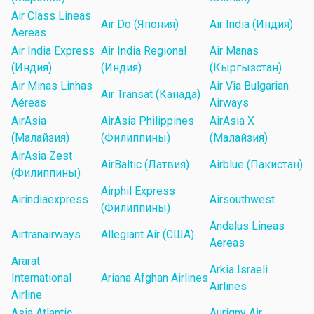
Air Class Lineas
Air Do (Япония)
Air India (Индия)
Aereas
Air India Express
Air India Regional
Air Manas
(Индия)
(Индия)
(Кыргызстан)
Air Minas Linhas
Air Via Bulgarian
Air Transat (Канада)
Aéreas
Airways
AirAsia
AirAsia Philippines
AirAsia X
(Малайзия)
(Филиппины)
(Малайзия)
AirAsia Zest
AirBaltic (Латвия)
Airblue (Пакистан)
(Филиппины)
Airphil Express
Airindiaexpress
Airsouthwest
(Филиппины)
Andalus Lineas
Airtranairways
Allegiant Air (США)
Aereas
Ararat
Arkia Israeli
International
Ariana Afghan Airlines
Airlines
Airline
Asia Atlantic
Aurigny Air