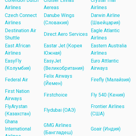
Corendon Dutch
Cruiser Linhas
Crystal Thai
Airlines
Aereas
Airlines
Czech Connect
Danube Wings
Darwin Airline
Airlines
(Словакия)
(Швейцария)
Destination Air
Eagle Atlantic
Direct Aero Services
Shuttle
Airlines
East African
Eastar Jet (Корея
Eastern Australia
Airlines
Южная)
Airlines
EasyFly
EasyJet
Euro Attlantic
(Колумбия)
(Великобритания)
Airways
Felix Airways
Federal Air
Firefly (Малайзия)
(Йемен)
First Nation
Firstchoice
Fly 540 (Кения)
Airways
FlyArystan
Frontier Airlines
Flydubai (ОАЭ)
(Казахстан)
(США)
Ghana
GMG Airlines
International
Goair (Индия)
(Бангладеш)