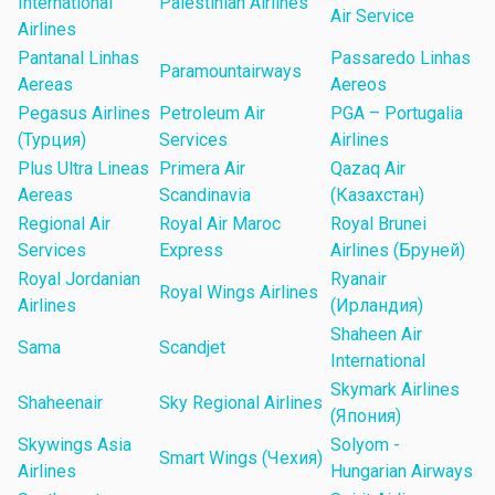
International
Palestinian Airlines
Air Service
Airlines
Pantanal Linhas
Passaredo Linhas
Paramountairways
Aereas
Aereos
Pegasus Airlines
Petroleum Air
PGA – Portugalia
(Турция)
Services
Airlines
Plus Ultra Lineas
Primera Air
Qazaq Air
Aereas
Scandinavia
(Казахстан)
Regional Air
Royal Air Maroc
Royal Brunei
Services
Express
Airlines (Бруней)
Royal Jordanian
Ryanair
Royal Wings Airlines
Airlines
(Ирландия)
Shaheen Air
Sama
Scandjet
International
Skymark Airlines
Shaheenair
Sky Regional Airlines
(Япония)
Skywings Asia
Solyom -
Smart Wings (Чехия)
Airlines
Hungarian Airways