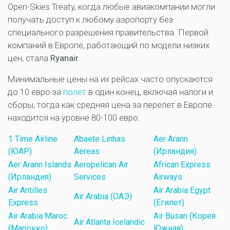
Open-Skies Treaty, когда любые авиакомпании могли
получать доступ к любому аэропорту без
специального разрешения правительства. Первой
компаний в Европе, работающий по модели низких
цен, стала
Ryanair
.
Минимальные цены на их рейсах часто опускаются
до 10 евро за
полет
в один конец, включая налоги и
сборы, тогда как средняя цена за перелет в Европе
находится на уровне 80-100 евро.
1 Time Airline
Abaete Linhas
Aer Arann
(ЮАР)
Aereas
(Ирландия)
Aer Arann Islands
Aeropelican Air
African Express
(Ирландия)
Services
Airways
Air Antilles
Air Arabia Egypt
Air Arabia (ОАЭ)
Express
(Египет)
Air Arabia Maroc
Air Busan (Корея
Air Atlanta Icelandic
(Марокко)
Южная)