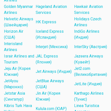
Airlines
Golden Myanmar
Hageland Aviation
Hawkair Aviation
Airlines
Services
Services
Helvetic Airways
Holidays Czech
HK Express
(Швейцария)
Airlines
Horizon Air
Iceland Express
IndiGo Airlines
(США)
(Исландия)
(Индия)
Interisland
Interjet (Мексика)
InterSky (Австрия)
Airlines
Israir Airlines and
JAL Express
Jazeera Airways
Tourism
(Япония)
(Кувейт)
Jeju Air (Корея
Jet2.com
Jet Airways (Индия)
Южная)
(Великобритания)
Jet4you
JetBlue Airways
JetLite (Индия)
(Марокко)
(США)
Jetstar Asia
Jin Air (Корея
Karthago Airlines
(Сингапур)
Южная)
(Тунис)
Kibris Turk Hava
Linea Turistica
Kulula.com (ЮАР)