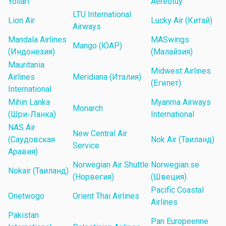
Yollari
Aereotuy
LTU International
Lion Air
Lucky Air (Китай)
Airways
Mandala Airlines
MASwings
Mango (ЮАР)
(Индонезия)
(Малайзия)
Mauritania
Midwest Airlines
Airlines
Meridiana (Италия)
(Египет)
International
Mihin Lanka
Myanma Airways
Monarch
(Шри-Ланка)
International
NAS Air
New Central Air
(Саудовская
Nok Air (Таиланд)
Service
Аравия)
Norwegian Air Shuttle
Norwegian.se
Nokair (Таиланд)
(Норвегия)
(Швеция)
Pacific Coastal
Onetwogo
Orient Thai Airlines
Airlines
Pakistan
Pan Europeenne