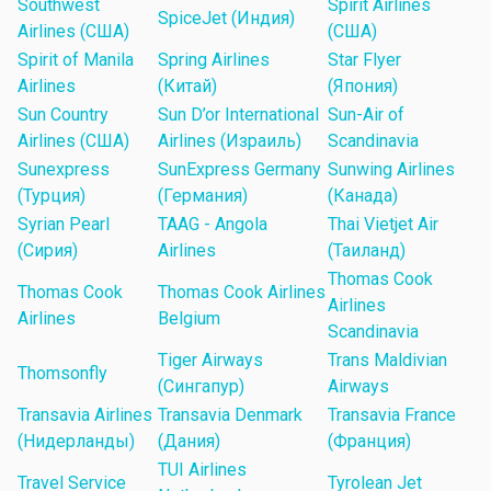
Southwest
Spirit Airlines
SpiceJet (Индия)
Airlines (США)
(США)
Spirit of Manila
Spring Airlines
Star Flyer
Airlines
(Китай)
(Япония)
Sun Country
Sun D’or International
Sun-Air of
Airlines (США)
Airlines (Израиль)
Scandinavia
Sunexpress
SunExpress Germany
Sunwing Airlines
(Турция)
(Германия)
(Канада)
Syrian Pearl
TAAG - Angola
Thai Vietjet Air
(Сирия)
Airlines
(Таиланд)
Thomas Cook
Thomas Cook
Thomas Cook Airlines
Airlines
Airlines
Belgium
Scandinavia
Tiger Airways
Trans Maldivian
Thomsonfly
(Сингапур)
Airways
Transavia Airlines
Transavia Denmark
Transavia France
(Нидерланды)
(Дания)
(Франция)
TUI Airlines
Travel Service
Tyrolean Jet