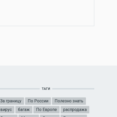
ТАГИ
За границу
По России
Полезно знать
вирус
багаж
По Европе
распродажа