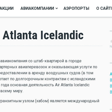
АКЦИИ
АВИАКОМПАНИИ
АЭРОПОРТЫ
О САЙТ
Atlanta Icelandic
N
авиакомпания со штаб-квартирой в городе
чартерных авиаперевозок и оказывающая услуги по
редоставлении в аренду воздушных судов (в том
A
ботает по долгосрочным контрактам с исландскими
B
да основная деятельность Air Atlanta Icelandic
B
 всему миру.
B
транзитным узлом (хабом) является международный