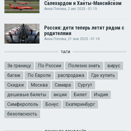
Салехардом и Ханты-Мансийском
Анна Попова
, 2 авг 2025 - 01:15
Россия: дети теперь летят рядом с
родителями
Анна Попова
, 21 янв 2025 - 01:18
ТАГИ
За границу
По России
Полезно знать
вирус
багаж
По Европе
распродажа
Где купить
Скидки
Москва
Самара
Сургут
дешевые билеты
акции
Билет
Индия
Симферополь
Бонус
Екатеринбург
безопасность