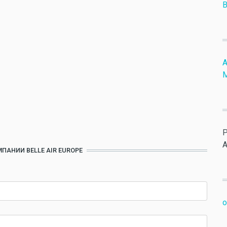
B
А
P
A
ПАНИИ BELLE AIR EUROPE
o