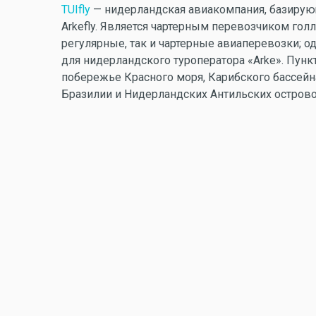
TUIfly
— нидерландская авиакомпания, базирую
Arkefly. Является чартерным перевозчиком гол
регулярные, так и чартерные авиаперевозки; 
для нидepландского туроператора «Arke». Пунк
побережье Красного моря, Карибского бассейна
Бразилии и Нидерландских Антильских острово