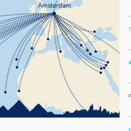
T
А
P
i