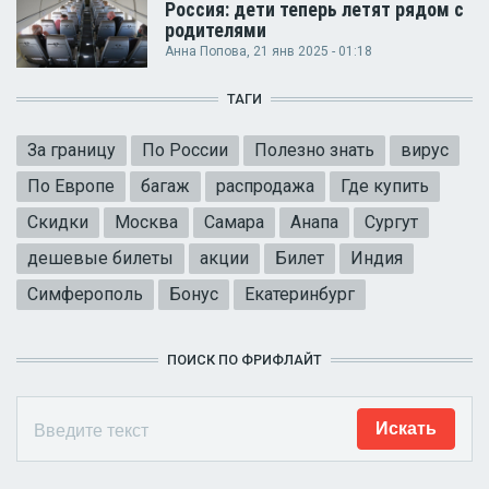
Россия: дети теперь летят рядом с
родителями
Анна Попова
, 21 янв 2025 - 01:18
ТАГИ
За границу
По России
Полезно знать
вирус
По Европе
багаж
распродажа
Где купить
Скидки
Москва
Самара
Анапа
Сургут
дешевые билеты
акции
Билет
Индия
Симферополь
Бонус
Екатеринбург
ПОИСК ПО ФРИФЛАЙТ