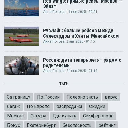
Red Wings: прямые рейсы Москва —
Эйлат
Анна Попова
, 16 ноя 2025 - 20:51
РусЛайн: больше рейсов между
Салехардом и Ханты-Мансийском
Анна Попова
, 2 авг 2025 - 01:15
Россия: дети теперь летят рядом с
родителями
Анна Попова
, 21 янв 2025 - 01:18
ТАГИ
За границу
По России
Полезно знать
вирус
багаж
По Европе
распродажа
Скидки
Москва
Самара
Где купить
Симферополь
Бонус
Екатеринбург
безопасность
рейтинг