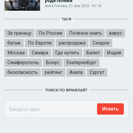
родителями
Анна Попова
, 21 янв 2025 - 01:18
ТАГИ
За границу
По России
Полезно знать
вирус
багаж
По Европе
распродажа
Скидки
Москва
Самара
Где купить
Билет
Индия
Симферополь
Бонус
Екатеринбург
безопасность
рейтинг
Анапа
Сургут
ПОИСК ПО ФРИФЛАЙТ