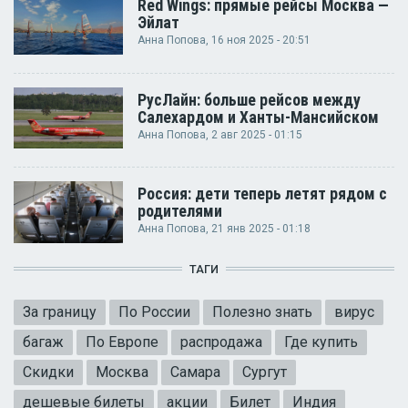
Red Wings: прямые рейсы Москва —
Эйлат
Анна Попова
, 16 ноя 2025 - 20:51
РусЛайн: больше рейсов между
Салехардом и Ханты-Мансийском
Анна Попова
, 2 авг 2025 - 01:15
Россия: дети теперь летят рядом с
родителями
Анна Попова
, 21 янв 2025 - 01:18
ТАГИ
За границу
По России
Полезно знать
вирус
багаж
По Европе
распродажа
Где купить
Скидки
Москва
Самара
Сургут
дешевые билеты
акции
Билет
Индия