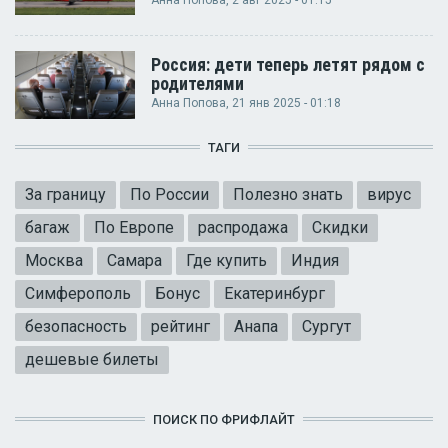
Россия: дети теперь летят рядом с
родителями
Анна Попова
, 21 янв 2025 - 01:18
ТАГИ
За границу
По России
Полезно знать
вирус
багаж
По Европе
распродажа
Скидки
Москва
Самара
Где купить
Индия
Симферополь
Бонус
Екатеринбург
безопасность
рейтинг
Анапа
Сургут
дешевые билеты
ПОИСК ПО ФРИФЛАЙТ