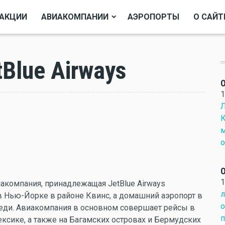
АКЦИИ
АВИАКОМПАНИИ
АЭРОПОРТЫ
О САЙТ
Blue Airways
О
1
Л
К
м
о
О
1
компания, принадлежащая JetBlue Airways
л
 в Нью-Йорке в районе Квинс, а домашний аэропорт в
о
ди. Авиакомпания в основном совершает рейсы в
п
ксике, а также на Багамских островах и Бермудских