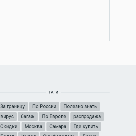
ТАГИ
За границу
По России
Полезно знать
вирус
багаж
По Европе
распродажа
Скидки
Москва
Самара
Где купить