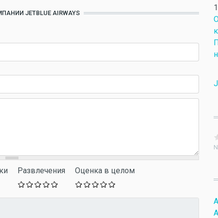
1
МПАНИИ JETBLUE AIRWAYS
О
к
П
н
J
N
ки
Развлечения
Оценка в целом
A
A