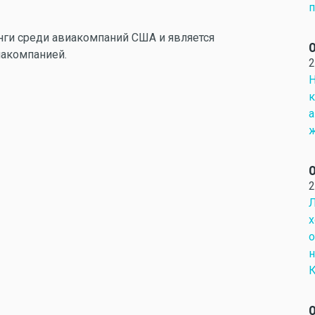
п
ги среди авиакомпаний США и является
О
иакомпанией.
2
Н
к
а
ж
О
2
Л
х
о
н
К
О