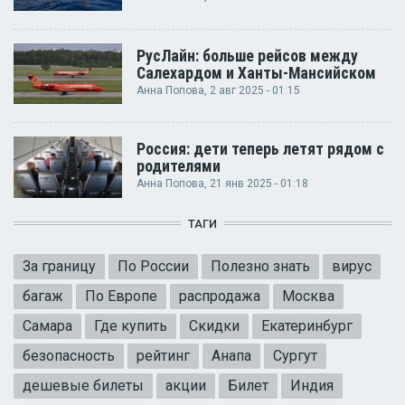
РусЛайн: больше рейсов между
Салехардом и Ханты-Мансийском
Анна Попова
, 2 авг 2025 - 01:15
Россия: дети теперь летят рядом с
родителями
Анна Попова
, 21 янв 2025 - 01:18
ТАГИ
За границу
По России
Полезно знать
вирус
багаж
По Европе
распродажа
Москва
Самара
Где купить
Скидки
Екатеринбург
безопасность
рейтинг
Анапа
Сургут
дешевые билеты
акции
Билет
Индия