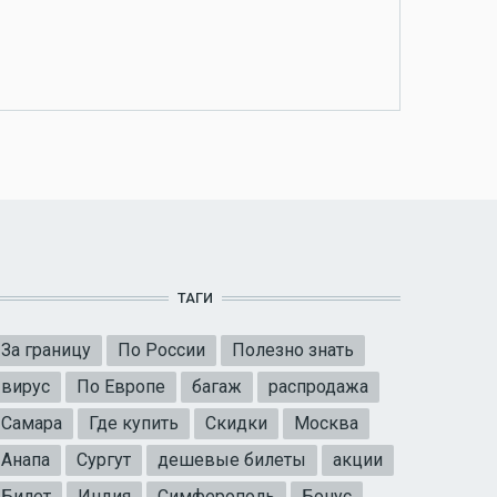
ТАГИ
За границу
По России
Полезно знать
вирус
По Европе
багаж
распродажа
Самара
Где купить
Скидки
Москва
Анапа
Сургут
дешевые билеты
акции
Билет
Индия
Симферополь
Бонус