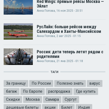
Red Wings: прямые рейсы Москва —
Эйлат
Анна Попова
, 16 ноя 2025 - 20:51
РусЛайн: больше рейсов между
Салехардом и Ханты-Мансийском
Анна Попова
, 2 авг 2025 - 01:15
Россия: дети теперь летят рядом с
родителями
Анна Попова
, 21 янв 2025 - 01:18
ТАГИ
За границу
По России
Полезно знать
вирус
багаж
По Европе
распродажа
Где купить
Скидки
Москва
Самара
Сургут
дешевые билеты
акции
Билет
Индия