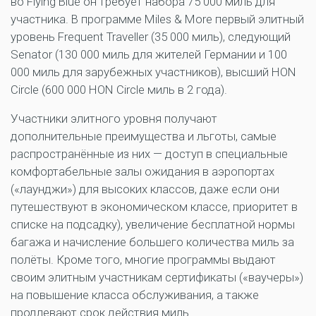
во Flying Blue он требует набора 75 000 миль для
участника. В программе Miles & More первый элитный
уровень Frequent Traveller (35 000 миль), следующий
Senator (130 000 миль для жителей Германии и 100
000 миль для зарубежных участников), высший HON
Circle (600 000 HON Circle миль в 2 годa).
Участники элитного уровня получают
дополнительные преимущества и льготы, самые
распространённые из них — доступ в специальные
комфортабельные залы ожидания в аэропортах
(«лаунджи») для высоких классов, даже если они
путешествуют в экономическом классе, приоритет в
списке на подсадку), увеличение бесплатной нормы
багажа и начисление большего количества миль за
полёты. Кроме того, многие программы выдают
своим элитным участникам сертификаты («ваучеры»)
на повышение класса обслуживания, а также
продлевают срок действия миль.