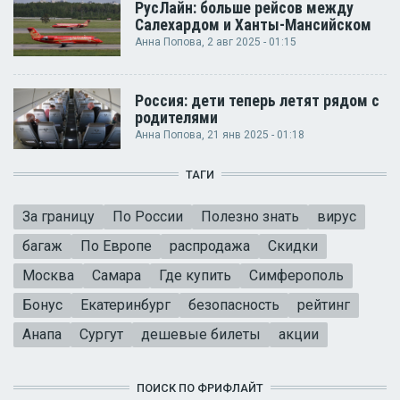
РусЛайн: больше рейсов между
Салехардом и Ханты-Мансийском
Анна Попова
, 2 авг 2025 - 01:15
Россия: дети теперь летят рядом с
родителями
Анна Попова
, 21 янв 2025 - 01:18
ТАГИ
За границу
По России
Полезно знать
вирус
багаж
По Европе
распродажа
Скидки
Москва
Самара
Где купить
Симферополь
Бонус
Екатеринбург
безопасность
рейтинг
Анапа
Сургут
дешевые билеты
акции
ПОИСК ПО ФРИФЛАЙТ