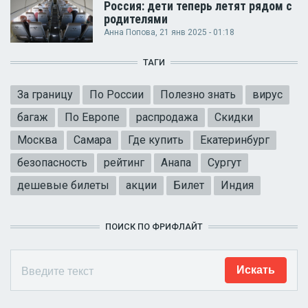
Россия: дети теперь летят рядом с
родителями
Анна Попова
, 21 янв 2025 - 01:18
ТАГИ
За границу
По России
Полезно знать
вирус
багаж
По Европе
распродажа
Скидки
Москва
Самара
Где купить
Екатеринбург
безопасность
рейтинг
Анапа
Сургут
дешевые билеты
акции
Билет
Индия
ПОИСК ПО ФРИФЛАЙТ