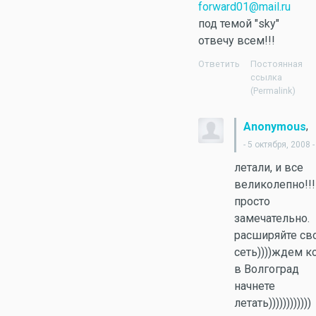
forward01@mail.ru
под темой "sky"
отвечу всем!!!
Ответить
Постоянная
ссылка
(Permalink)
,
Anonymous
- 5 октября, 2008 -
летали, и все
великолепно!!!!
просто
замечательно.
расширяйте с
сеть))))ждем к
в Волгоград
начнете
летать))))))))))))