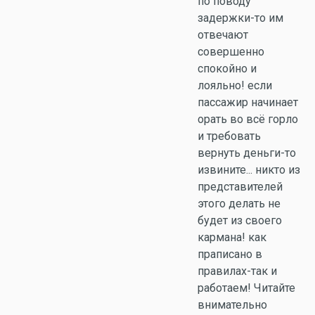
по поводу
задержки-то им
отвечают
совершенно
спокойно и
лояльно! если
пассажир начинает
орать во всё горло
и требовать
вернуть деньги-то
извините... никто из
представителей
этого делать не
будет из своего
кармана! как
праписано в
правилах-так и
работаем! Читайте
внимательно