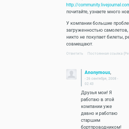
http://community.livejournal.
почитайте, узнаете много нов
У компании большие пробл
загруженностью самолетов,
никто не покупает билеты, 
совмещают.
Ответить
Постоянная ссылка (Per
,
Anonymous
- 26 сентября, 2008 -
02:43
Друзья мои! Я
работаю в этой
компании уже
давно и работаю
старшим
бортпроводником!