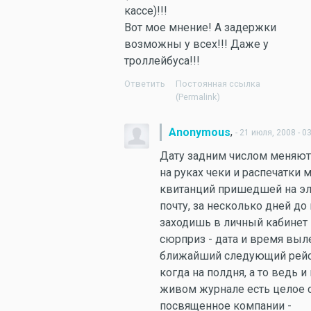
кассе)!!!
Вот мое мнение! А задержки
возможны у всех!!! Даже у
троллейбуса!!!
Ответить
Постоянная ссылка
(Permalink)
,
Anonymous
- 21 июля, 2008 - 0
Дату задним числом меняют
на руках чеки и распечатки 
квитанций пришедшей на э
почту, за несколько дней до
заходишь в личный кабинет н
сюрприз - дата и время выл
ближайший следующий рейс
когда на полдня, а то ведь и 
живом журнале есть целое 
посвященное компании -