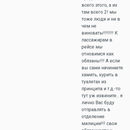
всего этого, а их
там всего 2! мы
тоже люди и ни в
чем не
виноваты!!!!!!! К
пассажирам в
рейсе мы
отновимся как
обязаны!!! А если
вы сами начинаете
хамить, курить в
туалетах из
принципа и т.д.-то
тут уж извините... я
лично Вас буду
отправлять в
отделение
милиции!!! свои