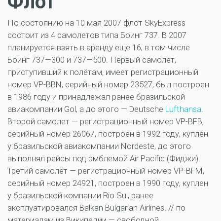
Флот
По состоянию на 10 мая 2007 флот SkyExpress
состоит из 4 самолетов типа Боинг 737. В 2007
планируется взять в аренду еще 16, в том числе
Боинг 737—300 и 737—500. Первый самолёт,
приступивший к полётам, имеет регистрационный
номер VP-BBN, серийный номер 23527, был построен
в 1986 году и принадлежал ранее бразильской
авиакомпании Gol, а до этого — Deutsche
Lufthansa
.
Второй самолет — регистрационный номер VP-BFB,
серийный номер 26067, построен в 1992 году, куплен
у бразильской авиакомпании Nordeste, до этого
выполнял рейсы под эмблемой Air Pacific (Фиджи).
Третий самолёт — регистрационный номер VP-BFM,
серийный номер 24921, построен в 1990 году, куплен
у бразильской компании Rio Sul, ранее
эксплуатировался Balkan Bulgarian Airlines. // по
материалам из Википедии — свободной