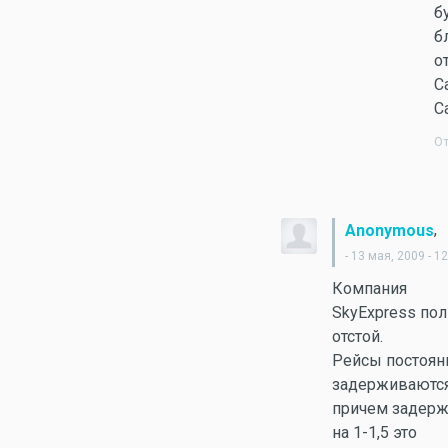
б
б
о
С
С
О
,
Anonymous
- 13 мая, 2009 - 1
Компания
SkyExpress по
отстой.
Рейсы постоян
задерживаются
причем задер
на 1-1,5 это