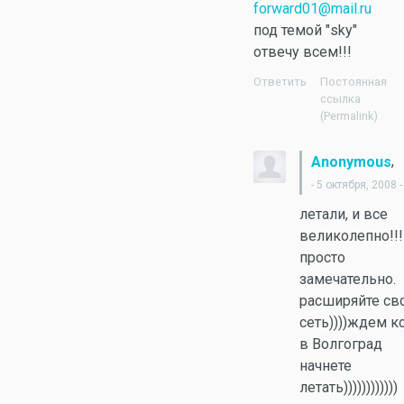
forward01@mail.ru
под темой "sky"
отвечу всем!!!
Ответить
Постоянная
ссылка
(Permalink)
,
Anonymous
- 5 октября, 2008 -
летали, и все
великолепно!!!!
просто
замечательно.
расширяйте с
сеть))))ждем к
в Волгоград
начнете
летать))))))))))))