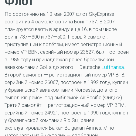
Флот
По состоянию на 10 мая 2007 флот SkyExpress
состоит из 4 самолетов типа Боинг 737. В 2007
планируется взять в аренду еще 16, в том числе
Боинг 737—300 и 737—500. Первый самолёт,
приступивший к полётам, имеет регистрационный
номер VP-BBN, серийный номер 23527, был построен
в 1986 году и принадлежал ранее бразильской
авиакомпании Gol, а до этого — Deutsche
Lufthansa
.
Второй самолет — регистрационный номер VP-BFB,
серийный номер 26067, построен в 1992 году, куплен
у бразильской авиакомпании Nordeste, до этого
выполнял рейсы под эмблемой Air Pacific (Фиджи).
Третий самолёт — регистрационный номер VP-BFM,
серийный номер 24921, построен в 1990 году, куплен
у бразильской компании Rio Sul, ранее
эксплуатировался Balkan Bulgarian Airlines. // по
материалам из Википедии — свободной