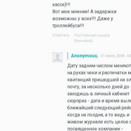
кассе)!!!
Вот мое мнение! А задержки
возможны у всех!!! Даже у
троллейбуса!!!
Ответить
Постоянная ссылка
(Permalink)
,
Anonymous
- 21 июля, 2008 - 0
Дату задним числом меняют
на руках чеки и распечатки 
квитанций пришедшей на э
почту, за несколько дней до
заходишь в личный кабинет н
сюрприз - дата и время выл
ближайший следующий рейс
когда на полдня, а то ведь и 
живом журнале есть целое 
посвященное компании -