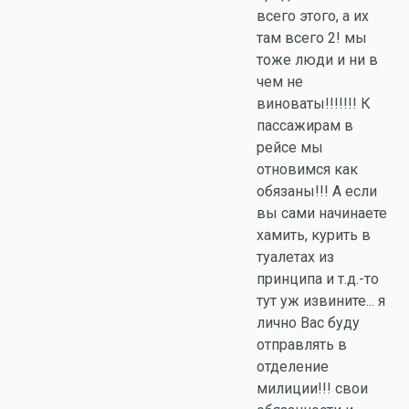
всего этого, а их
там всего 2! мы
тоже люди и ни в
чем не
виноваты!!!!!!! К
пассажирам в
рейсе мы
отновимся как
обязаны!!! А если
вы сами начинаете
хамить, курить в
туалетах из
принципа и т.д.-то
тут уж извините... я
лично Вас буду
отправлять в
отделение
милиции!!! свои