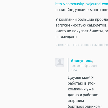
http://community.livejournal.
почитайте, узнаете много нов
У компании большие пробл
загруженностью самолетов,
никто не покупает билеты, 
совмещают.
Ответить
Постоянная ссылка (Per
,
Anonymous
- 26 сентября, 2008 -
02:43
Друзья мои! Я
работаю в этой
компании уже
давно и работаю
старшим
бортпроводником!