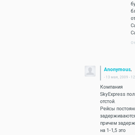
б
б
о
С
С
О
,
Anonymous
- 13 мая, 2009 - 1
Компания
SkyExpress по
отстой.
Рейсы постоян
задерживаются
причем задер
на 1-1,5 это