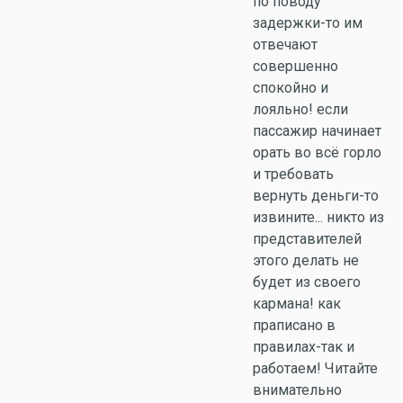
по поводу
задержки-то им
отвечают
совершенно
спокойно и
лояльно! если
пассажир начинает
орать во всё горло
и требовать
вернуть деньги-то
извините... никто из
представителей
этого делать не
будет из своего
кармана! как
праписано в
правилах-так и
работаем! Читайте
внимательно