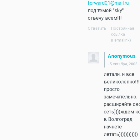
forward01@mail.ru
под темой "sky"
отвечу всем!!!
Ответить
Постоянная
ссылка
(Permalink)
,
Anonymous
- 5 октября, 2008 -
летали, и все
великолепно!!!!
просто
замечательно.
расширяйте с
сеть))))ждем к
в Волгоград
начнете
летать))))))))))))