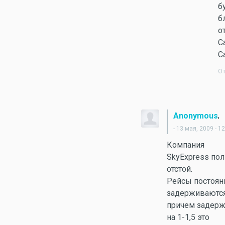
б
б
о
С
С
О
,
Anonymous
- 13 мая, 2009 - 1
Компания
SkyExpress по
отстой.
Рейсы постоян
задерживаются
причем задер
на 1-1,5 это