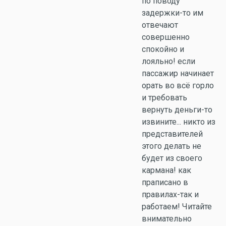
по поводу
задержки-то им
отвечают
совершенно
спокойно и
лояльно! если
пассажир начинает
орать во всё горло
и требовать
вернуть деньги-то
извините... никто из
представителей
этого делать не
будет из своего
кармана! как
праписано в
правилах-так и
работаем! Читайте
внимательно