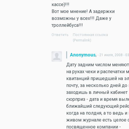
кассе)!!!
Вот мое мнение! А задержки
возможны у всех!!! Даже у
троллейбуса!!!
Ответить
Постоянная ссылка
(Permalink)
,
Anonymous
- 21 июля, 2008 - 0
Дату задним числом меняют
на руках чеки и распечатки 
квитанций пришедшей на э
почту, за несколько дней до
заходишь в личный кабинет н
сюрприз - дата и время выл
ближайший следующий рейс
когда на полдня, а то ведь и 
живом журнале есть целое 
посвященное компании -