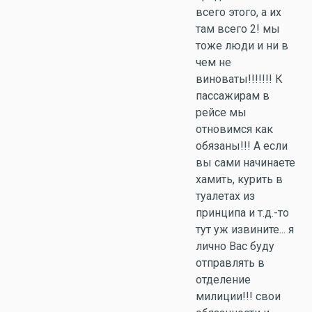
всего этого, а их
там всего 2! мы
тоже люди и ни в
чем не
виноваты!!!!!!! К
пассажирам в
рейсе мы
отновимся как
обязаны!!! А если
вы сами начинаете
хамить, курить в
туалетах из
принципа и т.д.-то
тут уж извините... я
лично Вас буду
отправлять в
отделение
милиции!!! свои