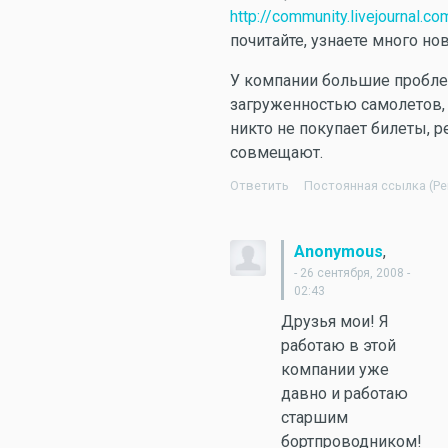
http://community.livejournal.
почитайте, узнаете много нов
У компании большие пробл
загруженностью самолетов,
никто не покупает билеты, 
совмещают.
Ответить
Постоянная ссылка (Per
,
Anonymous
- 26 сентября, 2008 -
02:43
Друзья мои! Я
работаю в этой
компании уже
давно и работаю
старшим
бортпроводником!