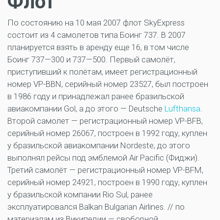
Флот
По состоянию на 10 мая 2007 флот SkyExpress
состоит из 4 самолетов типа Боинг 737. В 2007
планируется взять в аренду еще 16, в том числе
Боинг 737—300 и 737—500. Первый самолёт,
приступивший к полётам, имеет регистрационный
номер VP-BBN, серийный номер 23527, был построен
в 1986 году и принадлежал ранее бразильской
авиакомпании Gol, а до этого — Deutsche
Lufthansa
.
Второй самолет — регистрационный номер VP-BFB,
серийный номер 26067, построен в 1992 году, куплен
у бразильской авиакомпании Nordeste, до этого
выполнял рейсы под эмблемой Air Pacific (Фиджи).
Третий самолёт — регистрационный номер VP-BFM,
серийный номер 24921, построен в 1990 году, куплен
у бразильской компании Rio Sul, ранее
эксплуатировался Balkan Bulgarian Airlines. // по
материалам из Википедии — свободной