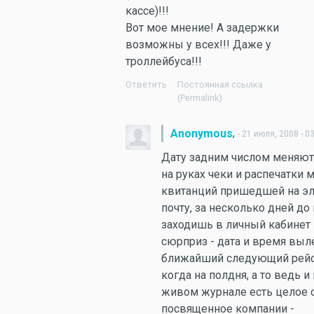
кассе)!!!
Вот мое мнение! А задержки
возможны у всех!!! Даже у
троллейбуса!!!
Ответить
Постоянная ссылка
(Permalink)
,
Anonymous
- 21 июля, 2008 - 0
Дату задним числом меняют
на руках чеки и распечатки 
квитанций пришедшей на э
почту, за несколько дней до
заходишь в личный кабинет н
сюрприз - дата и время выл
ближайший следующий рейс
когда на полдня, а то ведь и 
живом журнале есть целое 
посвященное компании -