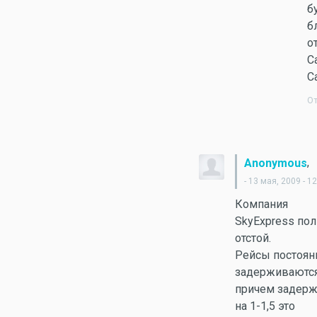
б
б
о
С
С
О
,
Anonymous
- 13 мая, 2009 - 1
Компания
SkyExpress по
отстой.
Рейсы постоян
задерживаются
причем задер
на 1-1,5 это