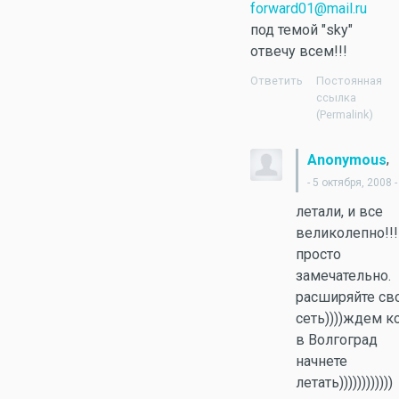
forward01@mail.ru
под темой "sky"
отвечу всем!!!
Ответить
Постоянная
ссылка
(Permalink)
,
Anonymous
- 5 октября, 2008 -
летали, и все
великолепно!!!!
просто
замечательно.
расширяйте с
сеть))))ждем к
в Волгоград
начнете
летать))))))))))))