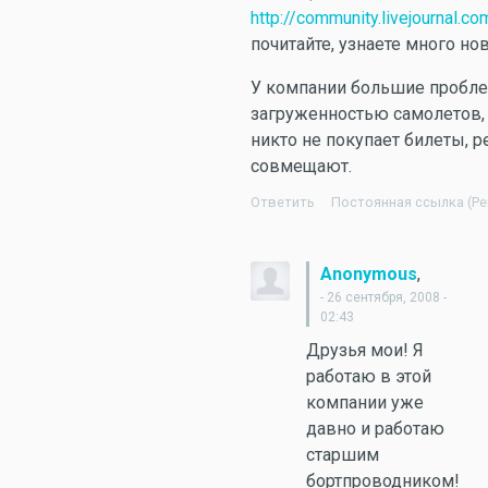
http://community.livejournal.
почитайте, узнаете много нов
У компании большие пробл
загруженностью самолетов,
никто не покупает билеты, 
совмещают.
Ответить
Постоянная ссылка (Per
,
Anonymous
- 26 сентября, 2008 -
02:43
Друзья мои! Я
работаю в этой
компании уже
давно и работаю
старшим
бортпроводником!