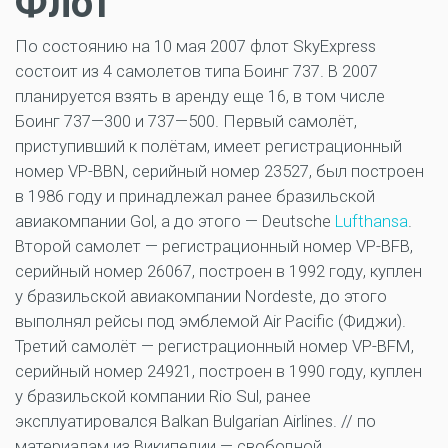
Флот
По состоянию на 10 мая 2007 флот SkyExpress
состоит из 4 самолетов типа Боинг 737. В 2007
планируется взять в аренду еще 16, в том числе
Боинг 737—300 и 737—500. Первый самолёт,
приступивший к полётам, имеет регистрационный
номер VP-BBN, серийный номер 23527, был построен
в 1986 году и принадлежал ранее бразильской
авиакомпании Gol, а до этого — Deutsche
Lufthansa
.
Второй самолет — регистрационный номер VP-BFB,
серийный номер 26067, построен в 1992 году, куплен
у бразильской авиакомпании Nordeste, до этого
выполнял рейсы под эмблемой Air Pacific (Фиджи).
Третий самолёт — регистрационный номер VP-BFM,
серийный номер 24921, построен в 1990 году, куплен
у бразильской компании Rio Sul, ранее
эксплуатировался Balkan Bulgarian Airlines. // по
материалам из Википедии — свободной