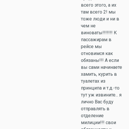
всего этого, а их
там всего 2! мы
тоже люди и ни в
чем не
виноваты!!!!!!! К
пассажирам в
рейсе мы
отновимся как
обязаны!!! А если
вы сами начинаете
хамить, курить в
туалетах из
принципа и т.д.-то
тут уж извините... я
лично Вас буду
отправлять в
отделение
милиции!!! свои