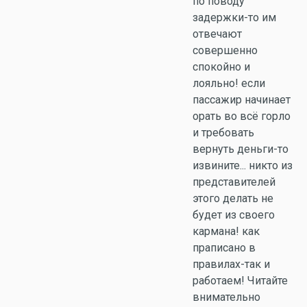
по поводу
задержки-то им
отвечают
совершенно
спокойно и
лояльно! если
пассажир начинает
орать во всё горло
и требовать
вернуть деньги-то
извините... никто из
представителей
этого делать не
будет из своего
кармана! как
праписано в
правилах-так и
работаем! Читайте
внимательно