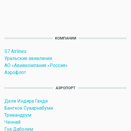
КОМПАНИИ
S7 Airlines
Уральские авиалинии
АО «Авиакомпания «Россия»
Аэрофлот
АЭРОПОРТ
Дели Индира Ганди
Бангкок Суварнабуми
Тривандрум
Ченнай
Гоа Даболим