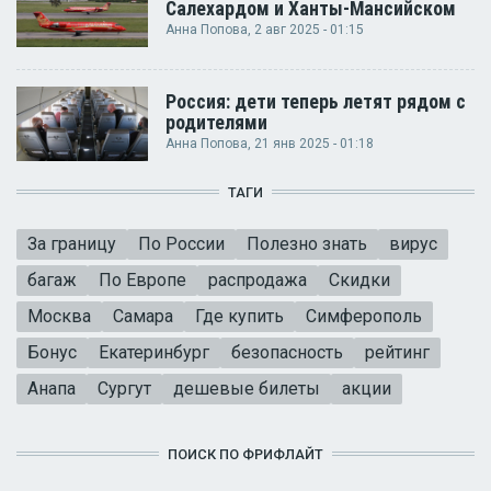
Салехардом и Ханты-Мансийском
Анна Попова
, 2 авг 2025 - 01:15
Россия: дети теперь летят рядом с
родителями
Анна Попова
, 21 янв 2025 - 01:18
ТАГИ
За границу
По России
Полезно знать
вирус
багаж
По Европе
распродажа
Скидки
Москва
Самара
Где купить
Симферополь
Бонус
Екатеринбург
безопасность
рейтинг
Анапа
Сургут
дешевые билеты
акции
ПОИСК ПО ФРИФЛАЙТ