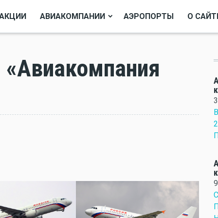
АКЦИИ
АВИАКОМПАНИИ
АЭРОПОРТЫ
О САЙТ
 «Авиакомпания
А
3
В
2
П
А
9
П