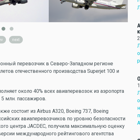
Н
Л
А
2
ev
next
Л
о
р
ионный перевозчик в Северо-Западном регионе
етов отечественного производства Superjet 100 и
О
1
полняет около 40% всех авиаперевозок из аэропорта
Л
5 млн. пассажиров.
о
н
е состоит из Airbus A320, Boeing 737, Boeing
п
ссийских авиаперевозчиков по уровню безопасности
А
кого центра JACDEC, получила максимальную оценку
версии международного рейтингового агентства