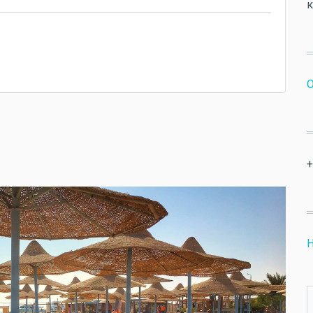
к
O
+
Н