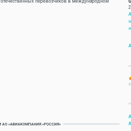
О
еди отечественных перевозчиков в международном
2
А
н
н
А
A
A
A
 АО «АВИАКОМПАНИЯ «РОССИЯ»