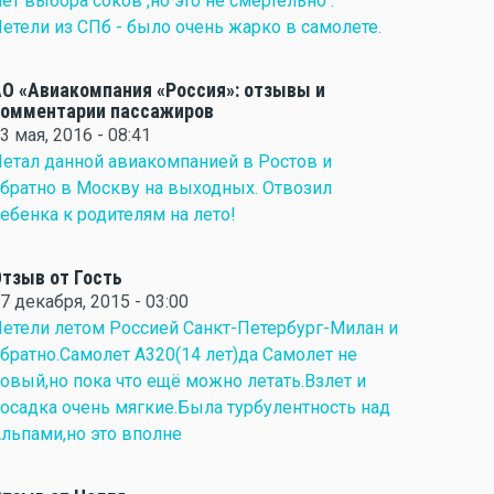
ет выбора соков ,но это не смертельно .
етели из СПб - было очень жарко в самолете.
О «Авиакомпания «Россия»: отзывы и
комментарии пассажиров
3 мая, 2016 - 08:41
етал данной авиакомпанией в Ростов и
братно в Москву на выходных. Отвозил
ебенка к родителям на лето!
тзыв от Гость
7 декабря, 2015 - 03:00
етели летом Россией Санкт-Петербург-Милан и
братно.Самолет A320(14 лет)да Самолет не
овый,но пока что ещё можно летать.Взлет и
осадка очень мягкие.Была турбулентность над
льпами,но это вполне