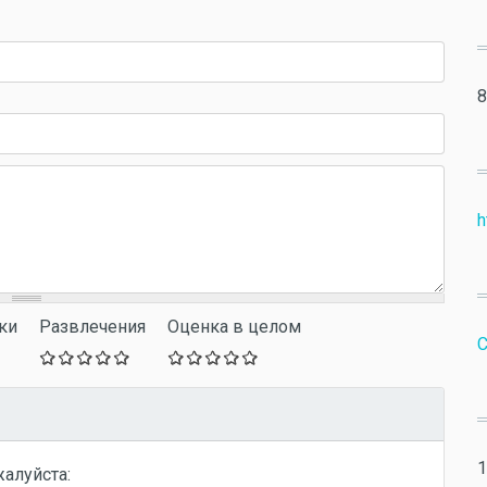
8
h
ки
Развлечения
Оценка в целом
С
1
жалуйста: