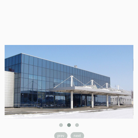
prev
next