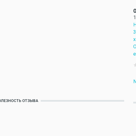
О
1
Н
3
х
О
е
N
ОЛЕЗНОСТЬ ОТЗЫВА