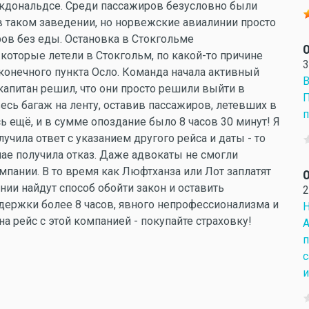
кдональдсе. Среди пассажиров безусловно были
в таком заведении, но норвежские авиалинии просто
ров без еды. Остановка в Стокгольме
О
оторые летели в Стокгольм, по какой-то причине
3
конечного пункта Осло. Команда начала активный
В
капитан решил, что они просто решили выйти в
П
сь багаж на ленту, оставив пассажиров, летевших в
п
ь ещё, и в сумме опоздание было 8 часов 30 минут! Я
чила ответ с указанием другого рейса и даты - то
чае получила отказ. Даже адвокаты не смогли
пании. В то время как Люфтханза или Лот заплатят
О
нии найдут способ обойти закон и оставить
2
держки более 8 часов, явного непрофессионализма и
Н
на рейс с этой компанией - покупайте страховку!
А
п
с
и