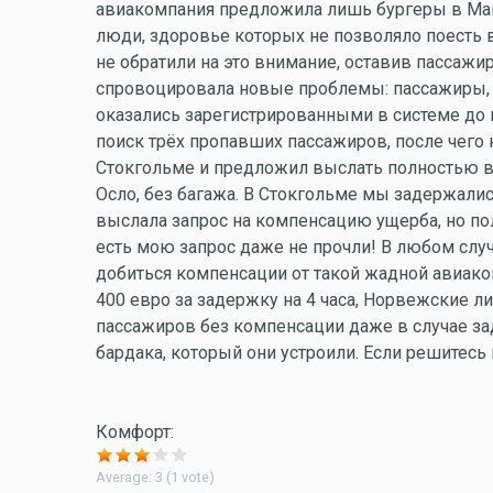
авиакомпания предложила лишь бургеры в Ма
люди, здоровье которых не позволяло поесть 
не обратили на это внимание, оставив пассажи
спровоцировала новые проблемы: пассажиры, к
оказались зарегистрированными в системе до 
поиск трёх пропавших пассажиров, после чего 
Стокгольме и предложил выслать полностью ве
Осло, без багажа. В Стокгольме мы задержалис
выслала запрос на компенсацию ущерба, но полу
есть мою запрос даже не прочли! В любом слу
добиться компенсации от такой жадной авиаком
400 евро за задержку на 4 часа, Норвежские ли
пассажиров без компенсации даже в случае за
бардака, который они устроили. Если решитесь 
Комфорт:
Average:
3
(
1
vote)