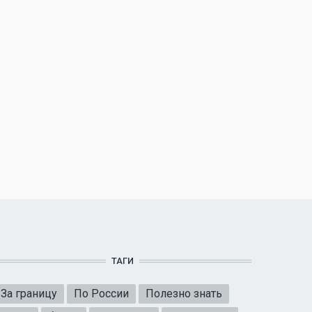
ТАГИ
За границу
По России
Полезно знать