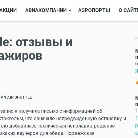
АКЦИИ
АВИАКОМПАНИИ
АЭРОПОРТЫ
О САЙТ
tle: отзывы и
N
сажиров
6
Я
AN AIR SHUTTLE
N
1
езапно я получила письмо с информацией об
1
Стокгольм, что означало непредвиденную остановку и
р
стью добавилась техническая неполадка, решение
а
никаких ваучеров для обеда. Норвежская