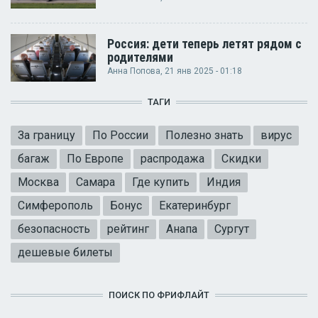
Россия: дети теперь летят рядом с
родителями
Анна Попова
, 21 янв 2025 - 01:18
ТАГИ
За границу
По России
Полезно знать
вирус
багаж
По Европе
распродажа
Скидки
Москва
Самара
Где купить
Индия
Симферополь
Бонус
Екатеринбург
безопасность
рейтинг
Анапа
Сургут
дешевые билеты
ПОИСК ПО ФРИФЛАЙТ