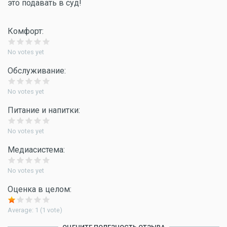
это подавать в суд!
Комфорт:
No votes yet
Обслуживание:
No votes yet
Питание и напитки:
No votes yet
Медиасистема:
No votes yet
Оценка в целом:
Average:
1
(
1
vote)