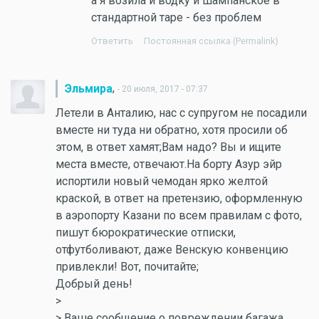
а я возила и водку и шампанское в
стандартной таре - без проблем
Ответить
Постоянная ссылка (Permalink)
,
Эльмира
- 20 июля, 2017 - 07:37
Летели в Анталию, нас с супругом не посадили
вместе ни туда ни обратно, хотя просили об
этом, в ответ хамят;Вам надо? Вы и ищите
места вместе, отвечают.На борту Азур эйр
испортили новый чемодан ярко желтой
краской, в ответ на претензию, оформленную
в аэропорту Казани по всем правилам с фото,
пишут бюрократические отписки,
отфутболивают, даже Венскую конвенцию
привлекли! Вот, почитайте;
Добрый день!
>
> Ваше сообщение о повреждении багажа