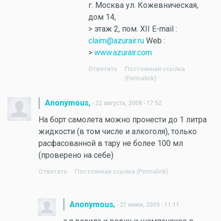
г. Москва ул. Кожевническая,
дом 14,
> этаж 2, пом. XII E-mail :
claim@azurair.ru
Web :
>
www.azurair.com
Ответить
Постоянная ссылка
(Permalink)
,
Anonymous
- 22 августа, 2008 - 17:52
На борт самолета можно пронести до 1 литра
жидкости (в том числе и алкоголя), только
расфасованной в тару не более 100 мл
(проверено на себе)
Ответить
Постоянная ссылка (Permalink)
,
Anonymous
- 21 июня, 2009 - 11:11