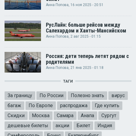
Анна Попова
, 16 ноя 2025 - 20:51
РусЛайн: больше рейсов между
Салехардом и Ханты-Мансийском
Анна Попова
, 2 авг 2025 - 01:15
Россия: дети теперь летят рядом с
родителями
Анна Попова
, 21 янв 2025 - 01:18
ТАГИ
За границу
По России
Полезно знать
вирус
багаж
По Европе
распродажа
Где купить
Скидки
Москва
Самара
Анапа
Сургут
дешевые билеты
акции
Билет
Индия
Симферополь
Бонус
Екатеринбург