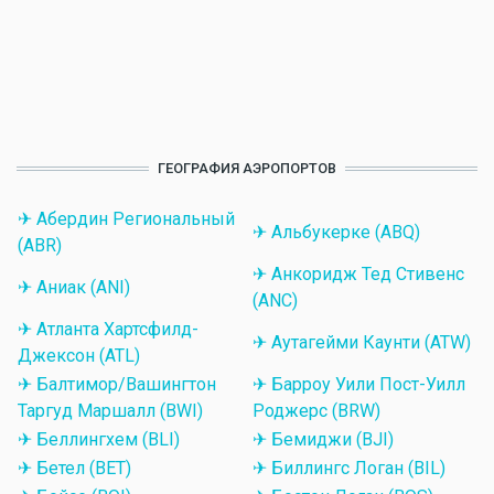
ГЕОГРАФИЯ АЭРОПОРТОВ
✈ Абердин Региональный
✈ Альбукерке (ABQ)
(ABR)
✈ Анкоридж Тед Стивенс
✈ Аниак (ANI)
(ANC)
✈ Атланта Хартсфилд-
✈ Аутагейми Каунти (ATW)
Джексон (ATL)
✈ Балтимор/Вашингтон
✈ Барроу Уили Пост-Уилл
Таргуд Маршалл (BWI)
Роджерс (BRW)
✈ Беллингхем (BLI)
✈ Бемиджи (BJI)
✈ Бетел (BET)
✈ Биллингс Логан (BIL)