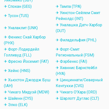
Уикомико (SBY)
✈ Спокан (GEG)
✈ Тампа (TPA)
✈ Уинстон-Сейлем Смит
✈ Тусон (TUS)
Рейнолдс (INT)
✈ Уналашка Датч-Харбор
✈ Уналаклит (UNK)
(DUT)
✈ Феникс Скай Харбор
✈ Филадельфия (PHL)
(PHX)
✈ Форт-Лодердейл
✈ Форт-Смит
Голливуд (FLL)
Региональный (FSM)
✈ Фресно Йосемит (FAT)
✈ Фэрбенкс (FAI)
✈ Хианнис Барнстейбл
✈ Хейнс (HNS)
(HYA)
✈ Хьюстон Джордж Буш
✈ Цинциннати/Северный
(IAH)
Кентукки (CVG)
✈ Чикаго Мидуэй (MDW)
✈ Чикаго О'Хара (ORD)
✈ Шайенн (CYS)
✈ Шарлотт Дуглас (CLT)
✈ Элко (ELK)