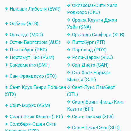
✈ Оклахома-Сити Уилл
✈ Ньюарк Либерти (EWR)
Роджерс (OKC)
✈ Оранж Каунти Джон
✈ Олбани (ALB)
Уэйн (SNA)
✈ Орландо (MCO)
✈ Орландо Санфорд (SFB)
✈ Остин Бергстром (AUS)
✈ Питтсбург (PIT)
✈ Платтсбург (PBG)
✈ Портленд (PDX)
✈ Портсмут Пиз (PSM)
✈ Роли-Дарем (RDU)
✈ Сакраменто (SMF)
✈ Сан-Диего (SAN)
✈ Сан-Хосе Норман
✈ Сан-Франциско (SFO)
Минета (SJC)
✈ Сент-Круа Генри Рольсен
✈ Сент-Луис Ламберт
(STX)
(STL)
✈ Сиэтл Боинг Филд/Кинг
✈ Сент-Мэрис (KSM)
Каунти (BFI)
✈ Сиэтл Лейк Юнион (LKE)
✈ Сиэтл Такома (SEA)
✈ Солсбери-Ошен Сити
✈ Солт-Лейк-Сити (SLC)