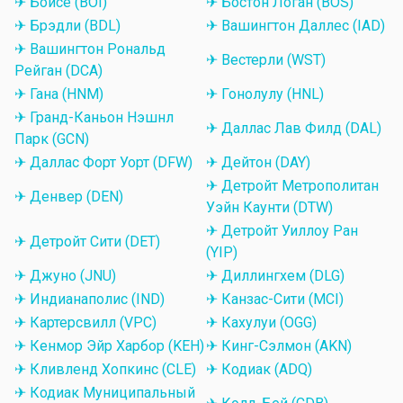
✈ Бойсе (BOI)
✈ Бостон Логан (BOS)
✈ Брэдли (BDL)
✈ Вашингтон Даллес (IAD)
✈ Вашингтон Рональд
✈ Вестерли (WST)
Рейган (DCA)
✈ Гана (HNM)
✈ Гонолулу (HNL)
✈ Гранд-Каньон Нэшнл
✈ Даллас Лав Филд (DAL)
Парк (GCN)
✈ Даллас Форт Уорт (DFW)
✈ Дейтон (DAY)
✈ Детройт Метрополитан
✈ Денвер (DEN)
Уэйн Каунти (DTW)
✈ Детройт Уиллоу Ран
✈ Детройт Сити (DET)
(YIP)
✈ Джуно (JNU)
✈ Диллингхем (DLG)
✈ Индианаполис (IND)
✈ Канзас-Сити (MCI)
✈ Картерсвилл (VPC)
✈ Кахулуи (OGG)
✈ Кенмор Эйр Харбор (KEH)
✈ Кинг-Сэлмон (AKN)
✈ Кливленд Хопкинс (CLE)
✈ Кодиак (ADQ)
✈ Кодиак Муниципальный