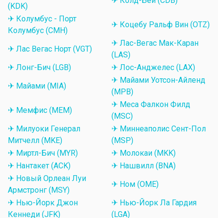
✈ Колд-Бей (CDB)
(KDK)
✈ Колумбус - Порт
✈ Коцебу Ральф Вин (OTZ)
Колумбус (CMH)
✈ Лас-Вегас Мак-Каран
✈ Лас Вегас Норт (VGT)
(LAS)
✈ Лонг-Бич (LGB)
✈ Лос-Анджелес (LAX)
✈ Майами Уотсон-Айленд
✈ Майами (MIA)
(MPB)
✈ Меса Фалкон Филд
✈ Мемфис (MEM)
(MSC)
✈ Милуоки Генерал
✈ Миннеаполис Сент-Пол
Митчелл (MKE)
(MSP)
✈ Миртл-Бич (MYR)
✈ Молокаи (MKK)
✈ Нантакет (ACK)
✈ Нашвилл (BNA)
✈ Новый Орлеан Луи
✈ Ном (OME)
Армстронг (MSY)
✈ Нью-Йорк Джон
✈ Нью-Йорк Ла Гардия
Кеннеди (JFK)
(LGA)