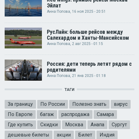
Эйлат
Анна Попова
, 16 ноя 2025 - 20:51
РусЛайн: больше рейсов между
Салехардом и Ханты-Мансийском
Анна Попова
, 2 авг 2025 - 01:15
Россия: дети теперь летят рядом с
родителями
Анна Попова
, 21 янв 2025 - 01:18
ТАГИ
За границу
По России
Полезно знать
вирус
По Европе
багаж
распродажа
Самара
Где купить
Скидки
Москва
Анапа
Сургут
дешевые билеты
акции
Билет
Индия