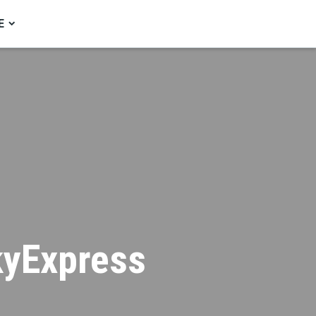
Е
yExpress