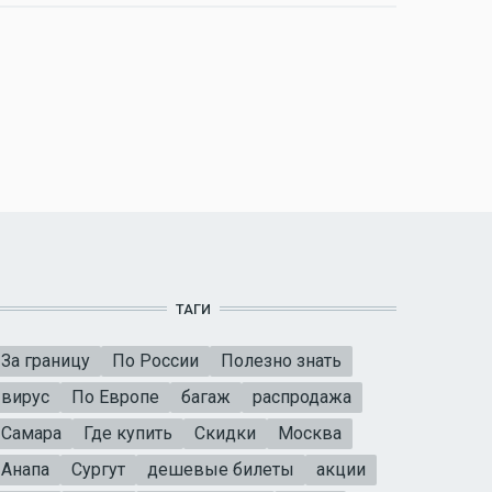
ТАГИ
За границу
По России
Полезно знать
вирус
По Европе
багаж
распродажа
Самара
Где купить
Скидки
Москва
Анапа
Сургут
дешевые билеты
акции