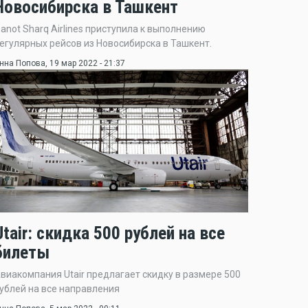
Новосибирска в Ташкент
anot Sharq Airlines приступила к выполнению
егулярных рейсов из Новосибирска в Ташкент.
нна Попова
, 19 мар 2022 - 21:37
Utair: скидка 500 рублей на все
билеты
виакомпания Utair предлагает скидку в размере 500
ублей на все направления