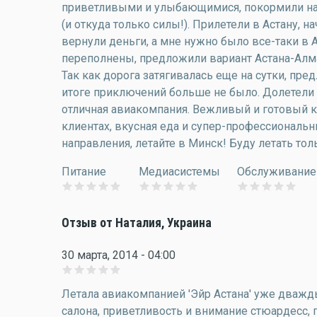
приветливыми и улыбающимися, покормили нас
(и откуда только силы!). Прилетели в Астану, н
вернули деньги, а мне нужно было все-таки в 
переполнены, предложили вариант Астана-Алмат
Так как дорога затягивалась еще на сутки, пре
итоге приключений больше не было. Долетели в
отличная авиакомпания. Вежливый и готовый к
клиентах, вкусная еда и супер-профессиональн
направления, летайте в Минск! Буду летать тол
Питание
Медиасистемы
Обслуживание
Отзыв от Наталия, Украина
30 марта, 2014 - 04:00
Летала авиакомпанией 'Эйр Астана' уже дважды
салона, приветливость и внимание стюардесс, п