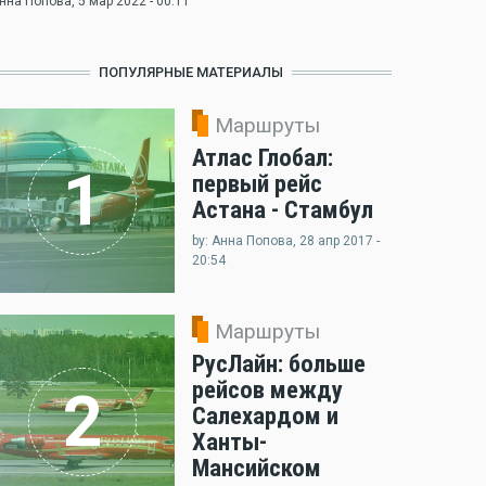
нна Попова
, 5 мар 2022 - 00:11
ПОПУЛЯРНЫЕ МАТЕРИАЛЫ
Маршруты
Атлас Глобал:
1
первый рейс
Астана - Стамбул
by: Анна Попова, 28 апр 2017 -
20:54
Маршруты
РусЛайн: больше
рейсов между
2
Салехардом и
Ханты-
Мансийском