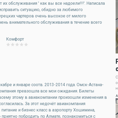
их обслуживания ' как вы все надоели!!!'. Написала
исправить ситуацию, обидно за любимого
урецких чартеров очень высокое от милого
чень внимательного обслуживания в течение всего
Комфорт
С
с
абре и январе соотв. 2013-2014 года. Омск-Астана-
н
мпания превзошла все мои ожидания. Билеты
А
о всему этому в авиакомпании произошли изменения в
 согласилась. За этот недочёт авиакомпания
 питание и бизнес класс в аэропорту Хошимина,
о приятно побродить по Алмате, познакомиться с