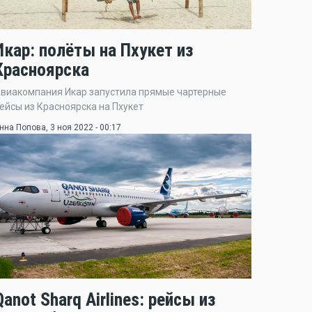
Икар: полёты на Пхукет из
Красноярска
виакомпания Икар запустила прямые чартерные
ейсы из Красноярска на Пхукет
нна Попова
, 3 ноя 2022 - 00:17
Qanot Sharq Airlines: рейсы из