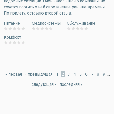
подобных ситуаций. Очень наслышан о компании, не
хочется портить о ней свое мнение раньше времени.
По прилету, оставлю второй отзыв.
Питание
Медиасистемы
Обслуживание
Комфорт
Страницы
« первая
‹ предыдущая
1
2
3
4
5
6
7
8
9
…
следующая ›
последняя »