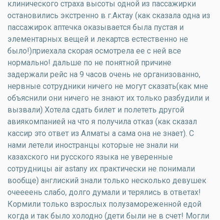
клинического страха высоты одной из пассажирки
остановились экстренно в г.Актау (как сказала одна из
пассажирок аптечка оказывается была пустая и
элементарных вещей и лекартсв естественно не
было!)приехала скорая осмотрела ее с ней все
нормально! дальше по не понятной причине
задержали рейс на 9 часов очень не организованно,
нервные сотрудники ничего не могут сказать(как мне
объяснили они ничего не знают их только разбудили и
вызвали) Хотела сдать билет и полететь другой
авиякомпанией на что я получила отказ (как сказал
кассир это ответ из Алматы а сама она не знает). С
нами летели иностранцы которые не знали ни
казахского ни русского языка не уверенные
сотрудницы air astany их практически не понимали
вообще) англиский знали только несколько девушек
очеееень слабо, долго думали и терялись в ответах!
Кормили только взрослых полузамореженной едой
когда и так было холодно (дети были не в счет! Могли