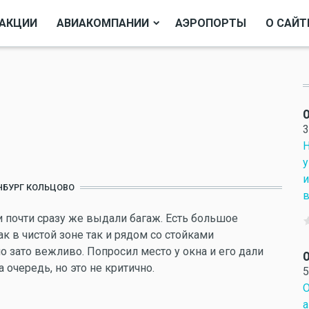
АКЦИИ
АВИАКОМПАНИИ
АЭРОПОРТЫ
О САЙТ
О
3
Н
у
и
НБУРГ КОЛЬЦОВО
в
и почти сразу же выдали багаж. Есть большое
к в чистой зоне так и рядом со стойками
о зато вежливо. Попросил место у окна и его дали
О
 очередь, но это не критично.
5
О
а