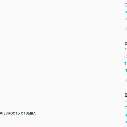
С
п
к
О
1
О
т
п
О
1
П
ОЛЕЗНОСТЬ ОТЗЫВА
п
п