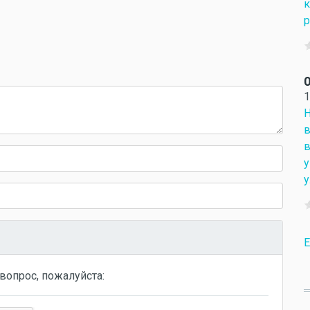
к
р
О
1
Н
в
в
у
у
Е
вопрос, пожалуйста: