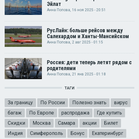
Эйлат
Анна Попова
, 16 ноя 2025 - 20:51
РусЛайн: больше рейсов между
Салехардом и Ханты-Мансийском
Анна Попова
, 2 авг 2025 - 01:15
Россия: дети теперь летят рядом с
родителями
Анна Попова
, 21 янв 2025 - 01:18
ТАГИ
За границу
По России
Полезно знать
вирус
багаж
По Европе
распродажа
Где купить
Скидки
Москва
Самара
акции
Билет
Индия
Симферополь
Бонус
Екатеринбург