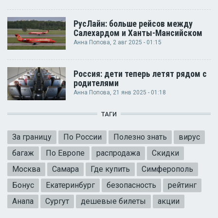
РусЛайн: больше рейсов между
Салехардом и Ханты-Мансийском
Анна Попова
, 2 авг 2025 - 01:15
Россия: дети теперь летят рядом с
родителями
Анна Попова
, 21 янв 2025 - 01:18
ТАГИ
За границу
По России
Полезно знать
вирус
багаж
По Европе
распродажа
Скидки
Москва
Самара
Где купить
Симферополь
Бонус
Екатеринбург
безопасность
рейтинг
Анапа
Сургут
дешевые билеты
акции