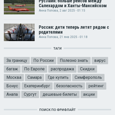
РусЛайн: больше рейсов между
Салехардом и Ханты-Мансийском
Анна Попова
, 2 авг 2025 - 01:15
Россия: дети теперь летят рядом с
родителями
Анна Попова
, 21 янв 2025 - 01:18
ТАГИ
За границу
По России
Полезно знать
вирус
багаж
По Европе
распродажа
Скидки
Москва
Самара
Где купить
Симферополь
Бонус
Екатеринбург
безопасность
рейтинг
Анапа
Сургут
дешевые билеты
акции
ПОИСК ПО ФРИФЛАЙТ