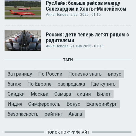
РусЛайн: больше рейсов между
Салехардом и Ханты-Мансийском
Анна Попова
, 2 авг 2025 - 01:15
Россия: дети теперь летят рядом с
родителями
Анна Попова
, 21 янв 2025 - 01:18
ТАГИ
За границу
По России
Полезно знать
вирус
багаж
По Европе
распродажа
Где купить
Скидки
Москва
Самара
акции
Билет
Индия
Симферополь
Бонус
Екатеринбург
безопасность
рейтинг
Анапа
ПОИСК ПО ФРИФЛАЙТ