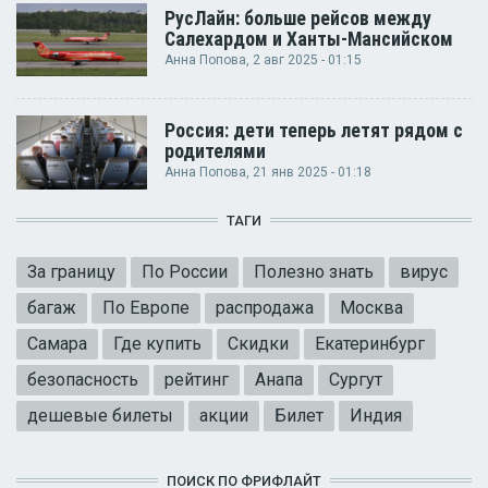
РусЛайн: больше рейсов между
Салехардом и Ханты-Мансийском
Анна Попова
, 2 авг 2025 - 01:15
Россия: дети теперь летят рядом с
родителями
Анна Попова
, 21 янв 2025 - 01:18
ТАГИ
За границу
По России
Полезно знать
вирус
багаж
По Европе
распродажа
Москва
Самара
Где купить
Скидки
Екатеринбург
безопасность
рейтинг
Анапа
Сургут
дешевые билеты
акции
Билет
Индия
ПОИСК ПО ФРИФЛАЙТ