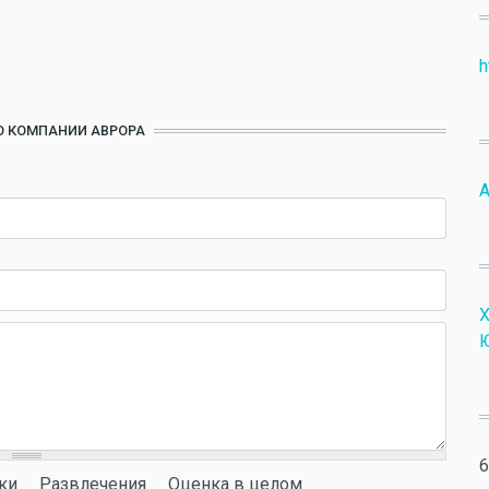
h
О КОМПАНИИ АВРОРА
А
6
ки
Развлечения
Оценка в целом