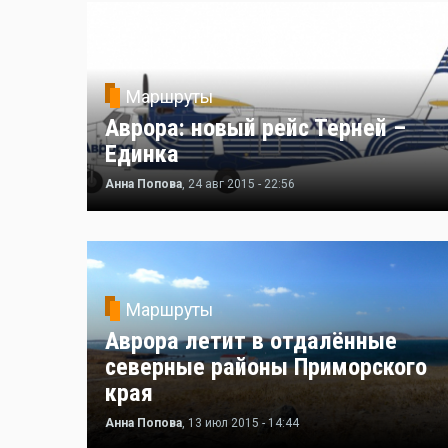
Маршруты
Аврора: новый рейс Терней –
Единка
Анна Попова
, 24 авг 2015 - 22:56
Маршруты
Аврора летит в отдалённые
северные районы Приморского
края
Анна Попова
, 13 июл 2015 - 14:44