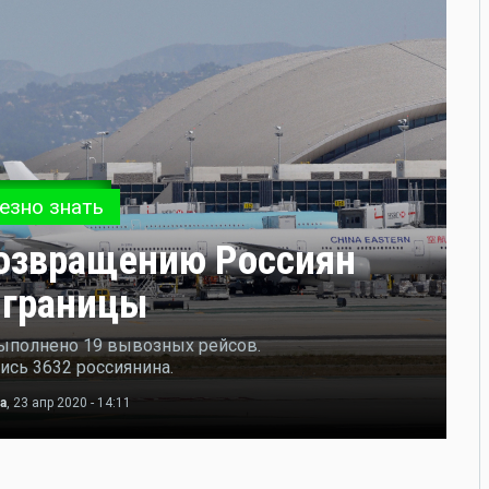
езно знать
озвращению Россиян
 границы
выполнено 19 вывозных рейсов.
сь 3632 россиянина.
а
, 23 апр 2020 - 14:11