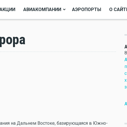
АКЦИИ
АВИАКОМПАНИИ
АЭРОПОРТЫ
О САЙТ
рора
8
А
п
с
х
з
А
пания на Дальнем Востоке, базирующаяся в Южно-