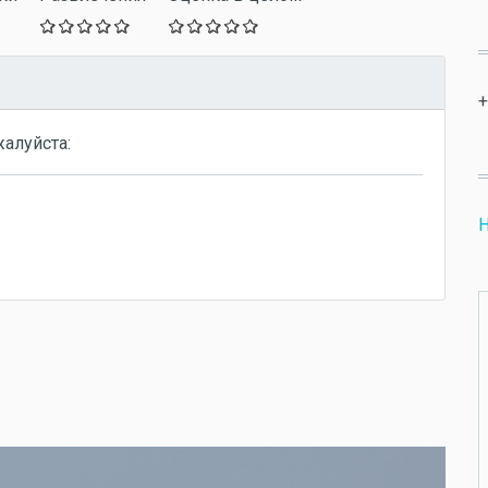
+
жалуйста:
Н