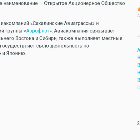
ое наименование — Открытое Акционерное Общество
A
авиакомпаний «Сахалинские Авиатрассы» и
ий Группы «
Аэрофлот
». Авиакомпания связывает
ьнего Востока и Сибири, также выполняет местные
 осуществляет свою деятельность по
A
 и Японию.
B
B
B
B
D
2