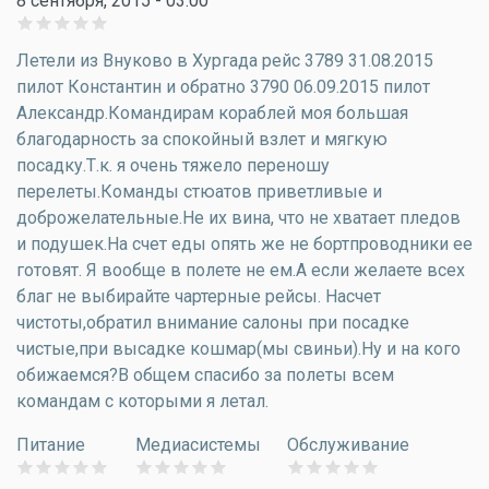
8 сентября, 2015 - 03:00
Летели из Внуково в Хургада рейс 3789 31.08.2015
пилот Константин и обратно 3790 06.09.2015 пилот
Александр.Командирам кораблей моя большая
благодарность за спокойный взлет и мягкую
посадку.Т.к. я очень тяжело переношу
перелеты.Команды стюатов приветливые и
доброжелательные.Не их вина, что не хватает пледов
и подушек.На счет еды опять же не бортпроводники ее
готовят. Я вообще в полете не ем.А если желаете всех
благ не выбирайте чартерные рейсы. Насчет
чистоты,обратил внимание салоны при посадке
чистые,при высадке кошмар(мы свиньи).Ну и на кого
обижаемся?В общем спасибо за полеты всем
командам с которыми я летал.
Питание
Медиасистемы
Обслуживание