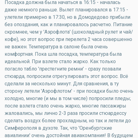
Посадка должна была начаться в 16:15 - началась
даже немного раньше. Вылет планировался в 17:15 -
улетели примерно в 17:30, но в Домодедово прибыли
без опоздания, как и планировалось расчетно. Питание
скромнее, чем у 'Аэрофлота' (шоколадный рулет и чай/
кофе), но этот вопрос при перелета 2 часа совершенно
не важен. Температура в салоне была очень
комфортная. Пока шла посадка, температура была
идеальной. При взлете стало жарко. Как только
погасло табло 'престегните ремни' - сразу позвали
стюарда, попросили отрегулировать этот вопрос. Всё
сделали за несколько минут. Для сравнения, в ту
сторону летели 'Аэрофлотом' - при посадки было очень
холодно, многие (и мы в том числе) попросили пледы;
после взлета стало очень жарко, многие пассажиры
жаловались, мы лично 2-3 раза просили стюардессу
сделать воздух более прохладным, но так и летели до
Симферополя в духоте. Так, что 'Оренбургские
авиалинии' очень достойная авиакомпания! В будущем