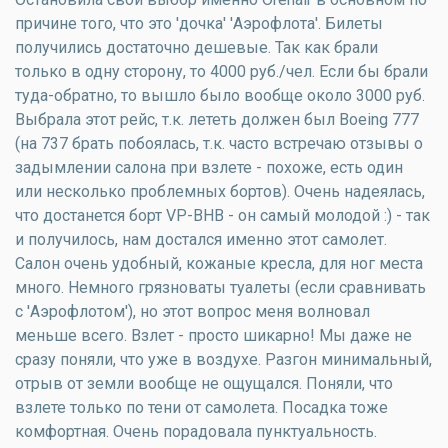
причине того, что это 'дочка' 'Аэрофлота'. Билеты
получились достаточно дешевые. Так как брали
только в одну сторону, то 4000 руб./чел. Если бы брали
туда-обратно, то вышло было вообще около 3000 руб.
Выбрала этот рейс, т.к. лететь должен был Boeing 777
(на 737 брать побоялась, т.к. часто встречаю отзывы о
задымлении салона при взлете - похоже, есть один
или несколько проблемных бортов). Очень надеялась,
что достанется борт VP-BHB - он самый молодой :) - так
и получилось, нам достался именно этот самолет.
Салон очень удобный, кожаные кресла, для ног места
много. Немного грязноваты туалеты (если сравнивать
с 'Аэрофлотом'), но этот вопрос меня волновал
меньше всего. Взлет - просто шикарно! Мы даже не
сразу поняли, что уже в воздухе. Разгон минимальный,
отрыв от земли вообще не ощущался. Поняли, что
взлете только по тени от самолета. Посадка тоже
комфортная. Очень порадовала пунктуальность.