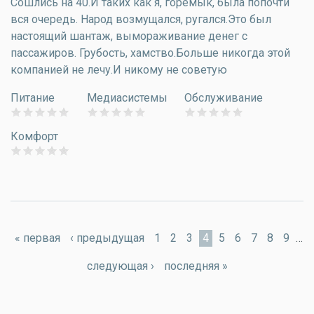
Сошлись на 40.И таких как я, горемык, была попочти
вся очередь. Народ возмущался, ругался.Это был
настоящий шантаж, вымораживание денег с
пассажиров. Грубость, хамство.Больше никогда этой
компанией не лечу.И никому не советую
Питание
Медиасистемы
Обслуживание
Комфорт
Страницы
« первая
‹ предыдущая
1
2
3
4
5
6
7
8
9
…
следующая ›
последняя »