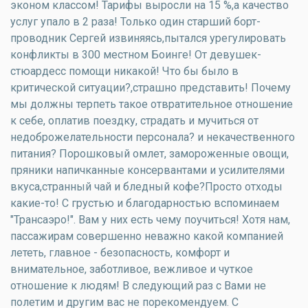
эконом классом! Тарифы выросли на 15 %,а качество
услуг упало в 2 раза! Только один старший борт-
проводник Сергей извиняясь,пытался урегулировать
конфликты в 300 местном Боинге! От девушек-
стюардесс помощи никакой! Что бы было в
критической ситуации?,страшно представить! Почему
мы должны терпеть такое отвратительное отношение
к себе, оплатив поездку, страдать и мучиться от
недоброжелательности персонала? и некачественного
питания? Порошковый омлет, замороженные овощи,
пряники напичканные консервантами и усилителями
вкуса,странный чай и бледный кофе?Просто отходы
какие-то! С грустью и благодарностью вспоминаем
"Трансаэро!". Вам у них есть чему поучиться! Хотя нам,
пассажирам совершенно неважно какой компанией
лететь, главное - безопасность, комфорт и
внимательное, заботливое, вежливое и чуткое
отношение к людям! В следующий раз с Вами не
полетим и другим вас не порекомендуем. С