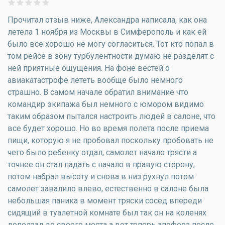
Прочитал отзыв ниже, Александра написала, как она
летела 1 ноября из Москвы в Симферополь и как ей
было все хорошо не могу согласиться. Тот кто попал в
том рейсе в зону турбулентности думаю не разделят с
ней приятные ощущения. На фоне вестей о
авиакатастрофе лететь вообще было немного
страшно. В самом начале обратил внимание что
командир экипажа был немного с юмором видимо
таким образом пытался настроить людей в салоне, что
все будет хорошо. Но во время полета после приема
пищи, которую я не пробовал поскольку пробовать не
чего было ребенку отдал, самолет начало трясти а
точнее он стал падать с начало в правую сторону,
потом набрал высоту и снова в низ рухнул потом
самолет завалило влево, естественно в салоне была
небольшая паника в момент тряски сосед впереди
сидящий в туалетной комнате был так он на коленях
доползал до своего места а вот теперь апофеоз после