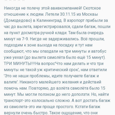
Никогда не полечу этой авиакомпанией! Скотское
отношение к людям. Летели 30.11.15 из Москвы
(Домодедово) в Калининград. В аэропорт прибыли за
час до вылета, зарегистрировался, сдали багаж, пошли
на пункт досмотра ручной клади. Там была очередь
минут на 7-9. Нигде не задерживались. Всё прошли,
подходим к зоне выхода на посадку и тут нам
сообщают, что мы опаздали на три минуты и автобус
уже уехал (до вылета самолёта было ещё 15 минут).
ТРИ МИНУТЫ!!!На вопрос'Что нам делать и что три
минуты не такой уж критический срок', нам ответили
'Это не наши проблемы, идите получаете багаж и
валите'. Никакого малейшего желания и действий
помочь нам. Повторяю, до взлёта самолёта было 15
минут. Мы могли ползком до него доползти. Но, найти
транспорт-это колосально сложно. А вот достать багаж
из самолета-это им проще простого. Кстати багаж
вернули очень быстро. Такое ощущение, что они