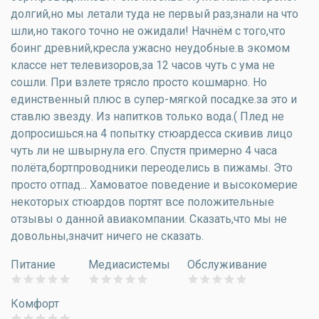
долгий,но мы летали туда не первый раз,знали на что
шли,но такого точно не ожидали! Начнём с того,что
боинг древний,кресла ужасно неудобные.в экомом
классе нет телевизоров,за 12 часов чуть с ума не
сошли. При взлете трясло просто кошмарно. Но
единственный плюс в супер-мягкой посадке.за это и
ставлю звезду. Из напитков только вода.( Плед не
допросишься.на 4 попытку стюардесса скивив лицо
чуть ли не швырнула его. Спустя примерно 4 часа
полёта,бортпроводники переоделись в пижамы. Это
просто отпад... Хамоватое поведение и высокомерие
некоторых стюардов портят все положительные
отзывы о данной авиакомпании. Сказать,что мы не
довольны,значит ничего не сказать.
Питание
Медиасистемы
Обслуживание
Комфорт