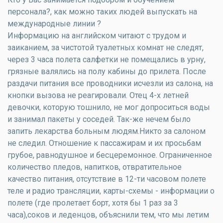
персонала?, как можно таких людей выпускать на
международные линии ?
Информацию на английском читают с трудом и
заиканием, за чистотой туалетных комнат не следят,
через 3 часа полета салфетки не помещались в урну,
грязные валялись на полу кабины до прилета. После
раздачи питания все проводники исчезли из салона, на
кнопки вызова не реагировали. Отец 4-х летней
девочки, которую тошнило, не мог допроситься воды
и занимал пакеты у соседей. Так-же нечем было
запить лекарства больным людям.Никто за салоном
не следил. Отношение к пассажирам и их просьбам
грубое, равнодушное и бесцеремонное. Ограниченное
количество пледов, напитков, отвратительное
качество питания, отсутствие в 12-ти часовом полете
теле и радио трансляции, карты-схемы - информации о
полете (где пролетает борт, хотя бы 1 раз за 3
часа),соков и леденцов, объяснили тем, что мы летим