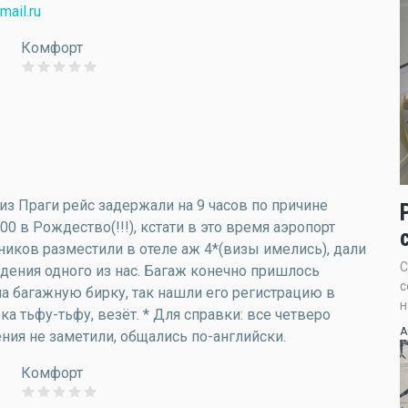
mail.ru
Комфорт
из Праги рейс задержали на 9 часов по причине
0 в Рождество(!!!), кстати в это время аэропорт
иков разместили в отеле аж 4*(визы имелись), дали
С
дения одного из нас. Багаж конечно пришлось
с
яла багажную бирку, так нашли его регистрацию в
н
ка тьфу-тьфу, везёт. * Для справки: все четверо
А
ния не заметили, общались по-английски.
Комфорт