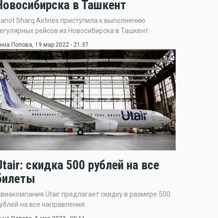
Новосибирска в Ташкент
anot Sharq Airlines приступила к выполнению
егулярных рейсов из Новосибирска в Ташкент.
нна Попова
, 19 мар 2022 - 21:37
Utair: скидка 500 рублей на все
билеты
виакомпания Utair предлагает скидку в размере 500
ублей на все направления