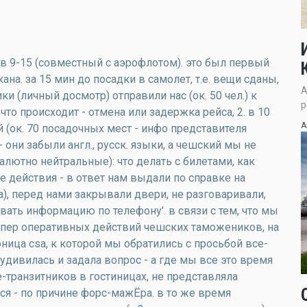
a в 9-15 (совместный с аэрофлотом). это был первый
а. за 15 мин до посадки в самолет, т.е. вещи сданы,
А
 (личный досмотр) отправили нас (ок. 50 чел.) к
р
 что происходит - отмена или задержка рейса, 2. в 10
А
 (ок. 70 посадочных мест - инфо представителя
- они забыли англ., русск. языки, а чешский мы не
лютно нейтральные): что делать с билетами, как
 действия - в ответ нам выдали по справке на
), перед нами закрывали двери, не разговаривали,
вать информацию по телефону'. в связи с тем, что мы
супер оперативных действий чешских таможеников, на
ница csa, к которой мы обратились с просьбой все-
удивилась и задала вопрос - а где мы все это время
е-транзитников в гостиницах, не представляла
я - по причине форс-мажЁра. в то же время