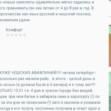
А
о новые самолеты-удивительно мягко садились и
 сравнивать,так как летаю от 4 до 8 раз в год. В
рсонал,так как язык русский и чешский похожи,
комапнии удачи.
Комфорт
О ХУЖЕ ЧЕШСКИХ АВИАЛИНИЙ!!!! летала петербург-
есколько раз меняли рейс... в итоге - целый день в
о ночью (а должна была в 6 вечера) и к тому же!!!!
ОЛЬКО 15.01 т.е. 4 дня в чужом городе без вещей..
ии. при чем багаж я забирала сама в аэропорту (!) по
за эти дни не позвонили (!) зато я звонила и узнавала
огда я его получу..постоянно получала в ответ одно и