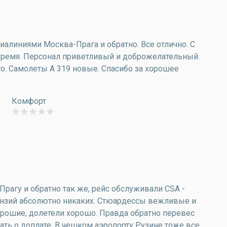
алиниями Москва-Прага и обратно. Все отлично. С
время. Персонал приветливый и доброжелательный.
го. Самолеты А 319 новые. Спасибо за хорошее
Комфорт
рагу и обратно так же, рейс обслуживали CSA -
етензий абсолютно никаких. Стюардессы вежливые и
рошие, долетели хорошо. Правда обратно перевес
ать о доплате. В чешком аэропорту Рузине тоже все