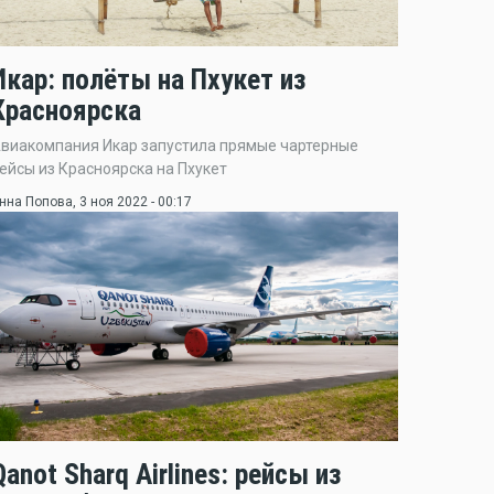
Икар: полёты на Пхукет из
Красноярска
виакомпания Икар запустила прямые чартерные
ейсы из Красноярска на Пхукет
нна Попова
, 3 ноя 2022 - 00:17
Qanot Sharq Airlines: рейсы из