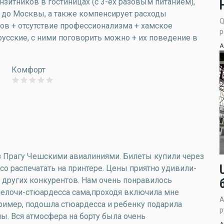
нзитников в гостиницах (с 3-ех разовым питанием),
 до Москвы, а также компенсирует расходы
Q
ров + отсутствие профессионализма + хамское
р
русские, с ними поговорить можно + их поведение в
А
Комфорт
з Прагу Чешскими авиалиниями. Билеты купили через
о распечатать на принтере. Цены приятно удивили-
 других конкурентов. Нам очень понравилось
мелочи-стюардесса сама,проходя включила мне
А
пример, подошла стюардесса и ребенку подарила
р
лы. Вся атмосфера на борту была очень