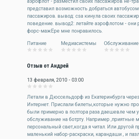
аэрофлот - разместил своих пассажиров не-тра
представил возможность добраться автобусом
пассажиров. вывод: csa кинула своих пассажи
поведение. вывод2: летайте аэрофлотом - они 
форс-мажЁре мне понравилось.
Питание
Медиасистемы
Обслуживание
Отзыв от Андрей
13 февраля, 2010 - 03:00
Летали в Дюссельдорф из Екатеринбурга чере
Интернет. Прислали билеты,которые нужно прос
были примерно в полтора раза даешевле чем у
обслуживание на ботрту. Например ,приятные 
персональный свет,когда я читал. Или другой 
маленький набор-раскраски, карандаши , и паз