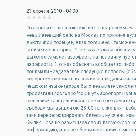
23 апреля, 2010 - 04:00
16 апреля с.г. не вылетела из Праги рейсом cs
невылетевший рейс на Москву по причине вулкан
дьюти-фри посещен, виза погашена - таможеники
стойке csa, которые: 1. не соизволили обяснить
вылетел самолет аэрофлота на половину пустой
аэрофлота), 3. отказ объснять вообще что-либо 
понимали - задавались следущие вопросы (обса
перерегистрировать их, какие наши дальнейшие
чешском языке (вроде бы о невылете самолета
предлагали лословно 'покинуть аэропорт и узна
оказались в пограничной зоне и в результате 
свободу мы вышли ок. 23-00 того же дня - рабо
таки перерегистрировать билеты, ну очень нам 
были?.... csa не размещала своих пассажиров н
информацию, вопрос об компенсациях отметалс