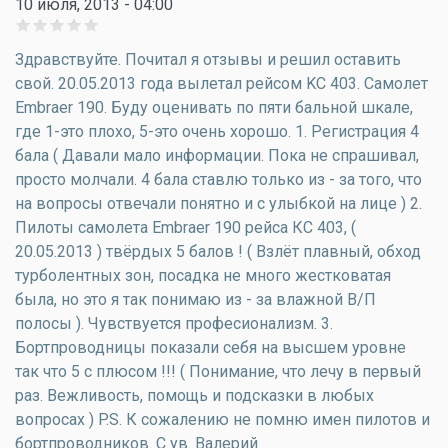
10 июля, 2013 - 04:00
Здравствуйте. Почитал я отзывы и решил оставить
свой. 20.05.2013 года вылетал рейсом KC 403. Самолет
Embraer 190. Буду оценивать по пяти бальной шкале,
где 1-это плохо, 5-это очень хорошо. 1. Регистрация 4
бала ( Давали мало информации. Пока не спрашивал,
просто молчали. 4 бала ставлю только из - за того, что
на вопросы отвечали понятно и с улыбкой на лице ) 2.
Пилоты самолета Embraer 190 рейса КС 403, (
20.05.2013 ) твёрдых 5 балов ! ( Взлёт плавный, обход
турболентных зон, посадка не много жестковатая
была, но это я так понимаю из - за влажной В/П
полосы ). Чувствуется професионализм. 3.
Бортпроводницы показали себя на высшем уровне
так что 5 с плюсом !!! ( Понимание, что лечу в первый
раз. Вежливость, помощь и подсказки в любых
вопросах ) P.S. К сожалению не помню имен пилотов и
бортпроводников. С ув. Валерий.