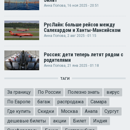
Эйлат
Анна Попова
, 16 ноя 2025 - 20:51
РусЛайн: больше рейсов между
Салехардом и Ханты-Мансийском
Анна Попова
, 2 авг 2025 - 01:15
Россия: дети теперь летят рядом с
родителями
Анна Попова
, 21 янв 2025 - 01:18
ТАГИ
За границу
По России
Полезно знать
вирус
По Европе
багаж
распродажа
Самара
Где купить
Скидки
Москва
Анапа
Сургут
дешевые билеты
акции
Билет
Индия