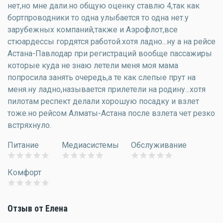
нет,но мне дали.но общую оценку ставлю 4,так как
бортпроводники то одна улыбается то одна нет.у
зарубежных компаний,также и Аэрофлот,все
стюардессы гордятся работой.хотя ладно...ну а на рейсе
Астана-Павлодар при регистраций вообще пассажиры
которые куда не знаю летели меня моя мама
попросила занять очередь,а те как слепые прут на
меня.ну ладно,называется прилетели на родину...хотя
пилотам респект делали хорошую посадку и взлет
тоже.но рейсом Алматы-Астана после взлета чет резко
встряхнуло.
Питание
Медиасистемы
Обслуживание
Комфорт
Отзыв от Елена