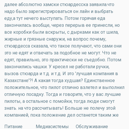
далее абсолютно хамски стюардесска заявила.что
надо было зарегистрироваться он лайн и выбрать
еду,а тут нечего выступать. Потом горячая еда
закончилась вообще, через перерыв ее принесли, но
все коробки были вскрыты, с дырками как от шила,
жирные и грязные снаружи, на вопрос почему,
стюардесса сказала, что такое получают, что сами они
это не едят и отвечать за подобное не могут. Что не
едят, правильно, это практически не съедобно. Потом
закончились чашки. У кресел не работали ручки,
вызов стюарда и т.д. и т.д. И это 'лучшая компания в
Казахстане'?! А какая тогда худшая? Единственное
положительное, что пилот отлично взлетел и выполнил
отличную посадку. Тогда и говорите, что у вас лучшие
пилоты, а остальное с помойки, тогда люди смогут
знать. на что рассчитывать! Больше не полечу этой
компанией, пока положение дел останется таким же
Питание
Медиасистемы
Обслуживание