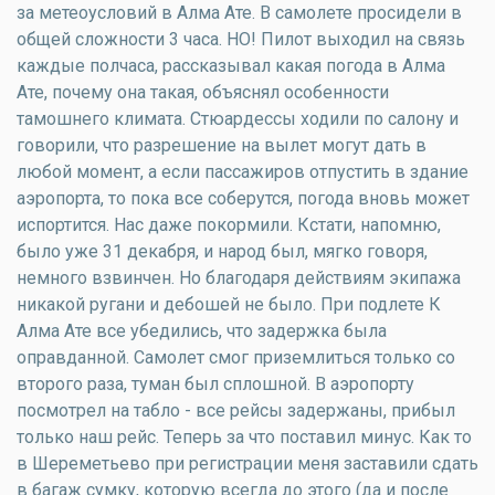
за метеоусловий в Алма Ате. В самолете просидели в
общей сложности 3 часа. НО! Пилот выходил на связь
каждые полчаса, рассказывал какая погода в Алма
Ате, почему она такая, объяснял особенности
тамошнего климата. Стюардессы ходили по салону и
говорили, что разрешение на вылет могут дать в
любой момент, а если пассажиров отпустить в здание
аэропорта, то пока все соберутся, погода вновь может
испортится. Нас даже покормили. Кстати, напомню,
было уже 31 декабря, и народ был, мягко говоря,
немного взвинчен. Но благодаря действиям экипажа
никакой ругани и дебошей не было. При подлете К
Алма Ате все убедились, что задержка была
оправданной. Самолет смог приземлиться только со
второго раза, туман был сплошной. В аэропорту
посмотрел на табло - все рейсы задержаны, прибыл
только наш рейс. Теперь за что поставил минус. Как то
в Шереметьево при регистрации меня заставили сдать
в багаж сумку, которую всегда до этого (да и после