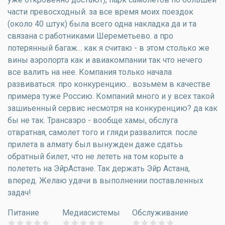
части превосходный. за все время моих поездок
(около 40 штук) была всего одна накладка да и та
связана с работниками Шереметьево. а про
потерянный багаж... как я считаю - в этом столько же
вины аэропорта как и авиакомпании так что нечего
все валить на нее. Компания только начала
развиваться. про конкуренцию... возьмем в качестве
примера туже Россию. Компаний много и у всех такой
зашиьенный сервис несмотря на конкуренцию? да как
бы не так. Трансаэро - вообще хамы, обслуга
отвратная, самолет того и гляди развалится. после
прилета в алмату был вынужден даже сдатьь
обратный билет, что не лететь на том корыте а
полететь на ЭйрАстане. Так держать Эйр Астана,
вперед. Желаю удачи в выполнении поставленных
задач!
Питание
Медиасистемы
Обслуживание