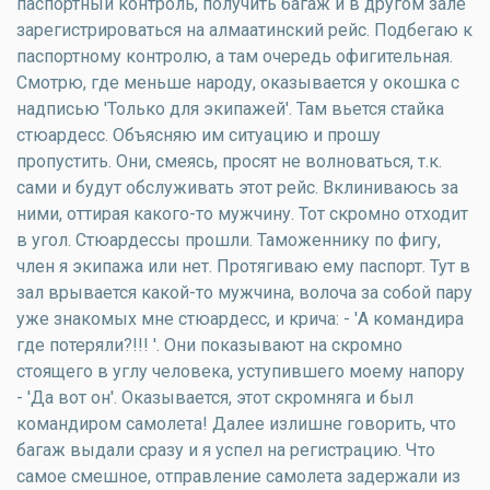
паспортный контроль, получить багаж и в другом зале
зарегистрироваться на алмаатинский рейс. Подбегаю к
паспортному контролю, а там очередь офигительная.
Смотрю, где меньше народу, оказывается у окошка с
надписью 'Только для экипажей'. Там вьется стайка
стюардесс. Объясняю им ситуацию и прошу
пропустить. Они, смеясь, просят не волноваться, т.к.
сами и будут обслуживать этот рейс. Вклиниваюсь за
ними, оттирая какого-то мужчину. Тот скромно отходит
в угол. Стюардессы прошли. Таможеннику по фигу,
член я экипажа или нет. Протягиваю ему паспорт. Тут в
зал врывается какой-то мужчина, волоча за собой пару
уже знакомых мне стюардесс, и крича: - 'А командира
где потеряли?!!! '. Они показывают на скромно
стоящего в углу человека, уступившего моему напору
- 'Да вот он'. Оказывается, этот скромняга и был
командиром самолета! Далее излишне говорить, что
багаж выдали сразу и я успел на регистрацию. Что
самое смешное, отправление самолета задержали из