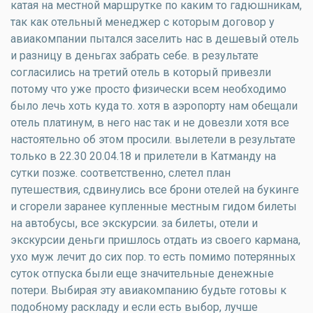
катая на местной маршрутке по каким то гадюшникам,
так как отельный менеджер с которым договор у
авиакомпании пытался заселить нас в дешевый отель
и разницу в деньгах забрать себе. в результате
согласились на третий отель в который привезли
потому что уже просто физически всем необходимо
было лечь хоть куда то. хотя в аэропорту нам обещали
отель платинум, в него нас так и не довезли хотя все
настоятельно об этом просили. вылетели в результате
только в 22.30 20.04.18 и прилетели в Катманду на
сутки позже. соответственно, слетел план
путешествия, сдвинулись все брони отелей на букинге
и сгорели заранее купленные местным гидом билеты
на автобусы, все экскурсии. за билеты, отели и
экскурсии деньги пришлось отдать из своего кармана,
ухо муж лечит до сих пор. то есть помимо потерянных
суток отпуска были еще значительные денежные
потери. Выбирая эту авиакомпанию будьте готовы к
подобному раскладу и если есть выбор, лучше