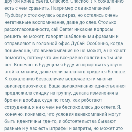
другой конец света. Спасибо. Спасибо. ) К сожалению
есть с чем сравнить. Например с авикомпанией
Flydubay я столкнулась один раз, но остались очень
негативные воспоминания, даже до слез. Столько
рассогласованности, call Center никакие вопросы
решить не может, говорят шаблонными фразами и
отправляют в головной офис Дубай. Особенно, когда
понимаешь, что авиакомпания не не может, а не хочет
помогать, потому что им все-равно полетишь ты или
нет. Конечно, в будущем я буду игнорировать услуги
этой компании, даже если заплатить придется больше.
К сожалению безразличие встречается у многих
авиаперевозчиков. Ваша авиакомпания единственная
предложила скидку на группу, делала изменения в
брони и вообще, судя по тому, как работают
сотрудники, я ни о чем не беспокоилась до отлета. Я,
конечно, понимаю, что условия авиакомпаний могут
быть идентичны где-то, и обстоятельства бывают
разные и у вас есть штрафы и запреты, но может это