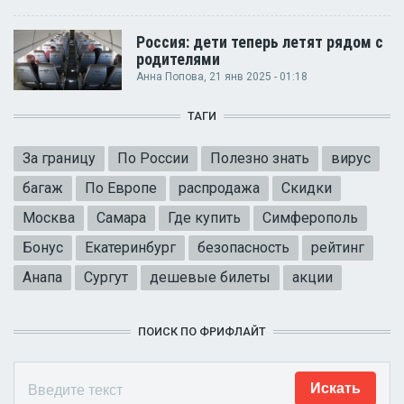
Россия: дети теперь летят рядом с
родителями
Анна Попова
, 21 янв 2025 - 01:18
ТАГИ
За границу
По России
Полезно знать
вирус
багаж
По Европе
распродажа
Скидки
Москва
Самара
Где купить
Симферополь
Бонус
Екатеринбург
безопасность
рейтинг
Анапа
Сургут
дешевые билеты
акции
ПОИСК ПО ФРИФЛАЙТ