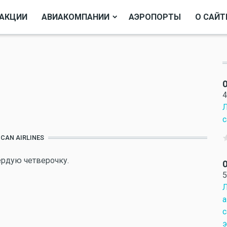
АКЦИИ
АВИАКОМПАНИИ
АЭРОПОРТЫ
О САЙТ
О
4
Л
с
CAN AIRLINES
ердую четверочку.
О
5
Л
а
с
э