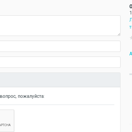
О
1
Л
т
A
вопрос, пожалуйста: