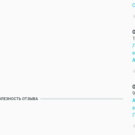
С
О
1
Л
е
А
О
9
ОЛЕЗНОСТЬ ОТЗЫВА
А
а