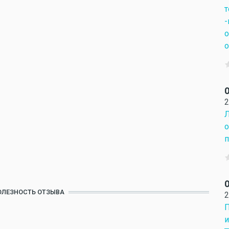
т
-
о
о
О
2
Л
о
п
О
ОЛЕЗНОСТЬ ОТЗЫВА
2
П
и