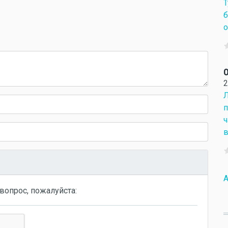
Т
б
о
О
2
Л
п
ч
в
A
вопрос, пожалуйста: