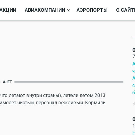
АКЦИИ
АВИАКОМПАНИИ
АЭРОПОРТЫ
О САЙТ
О
7
А
ч
А
AJET
с
б
что летают внутри страны), летели летом 2013
 самолет чистый, персонал вежливый. Кормили
О
1
Н