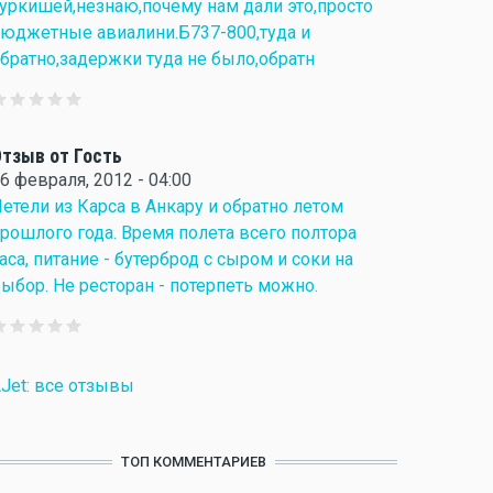
уркишей,незнаю,почему нам дали это,просто
юджетные авиалини.Б737-800,туда и
братно,задержки туда не было,обратн
тзыв от Гость
6 февраля, 2012 - 04:00
етели из Карса в Анкару и обратно летом
рошлого года. Время полета всего полтора
аса, питание - бутерброд с сыром и соки на
ыбор. Не ресторан - потерпеть можно.
Jet: все отзывы
ТОП КОММЕНТАРИЕВ