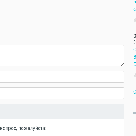
л
а
О
3
С
вопрос, пожалуйста: