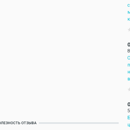
с
м
к
О
8
О
п
н
в
О
5
Б
ОЛЕЗНОСТЬ ОТЗЫВА
ц