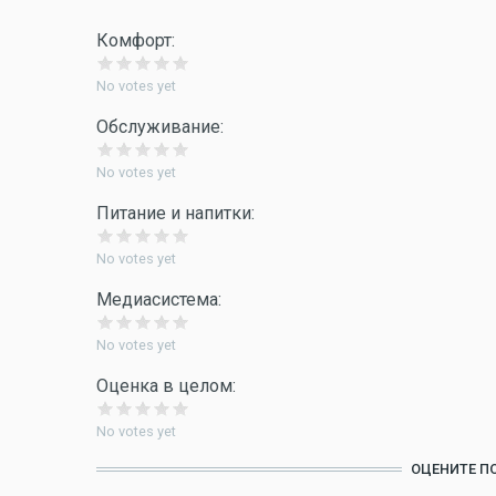
Комфорт:
No votes yet
Обслуживание:
No votes yet
Питание и напитки:
No votes yet
Медиасистема:
No votes yet
Оценка в целом:
No votes yet
ОЦЕНИТЕ П