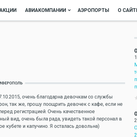
АКЦИИ
АВИАКОМПАНИИ
АЭРОПОРТЫ
О САЙТ
О
1
М
т
п
МФЕРОПОЛЬ
п
7.10.2015, очень благодарна девочкам со службы
он, так же, прошу поощрить девочек с кафе, если не
перед регистрацией. Очень качественное
О
ный вид, очень была рада, увидеть такой персонал в
2
 кубете и капучино. Я осталась довольна)
О
2